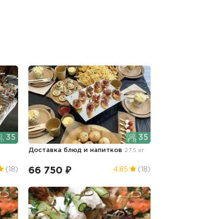
35
35
Доставка блюд и напитков
27.5 кг
66 750 ₽
(18)
4.85
(18)