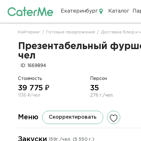
Екатеринбург
Каталог
Па
Кейтеринг в Екатеринбурге
Кейтеринг
/
Готовые предложения
/
Доставка блюд и 
Строка
навигации
Презентабельный фуршет
чел
ID: 1669894
Стоимость
Персон
39 775 ₽
35
1136 ₽/чел
276 г./чел.
Меню
Скорректировать
Закуски
159г./чел.
(5 550 г.)