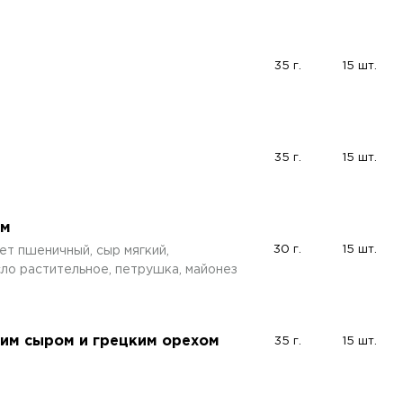
35 г.
15 шт.
35 г.
15 шт.
ым
30 г.
15 шт.
ет пшеничный, сыр мягкий,
сло растительное, петрушка, майонез
ким сыром и грецким орехом
35 г.
15 шт.