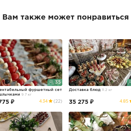
Вам также может понравиться
35
ентабельный фуршетный сет
Доставка блюд
11.2 кг
ашлычками
9.7 кг
775 ₽
35 275 ₽
4.34
(22)
4.85