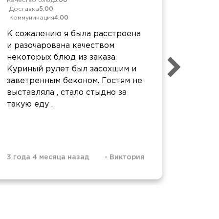
Качество блюд
3.00
Качеств
Доставка
5.00
Достав
Коммуникация
4.00
Коммун
К сожалению я была расстроена
Огром
и разочарована качеством
ожидал
некоторых блюд из заказа.
порции
Куриный рулет был засохшим и
меньше
заветренным беконом. Гостям не
высшем
выставляла , стало стыдно за
такую еду .
3 года 4 месяца назад
-
Виктория
3 года 