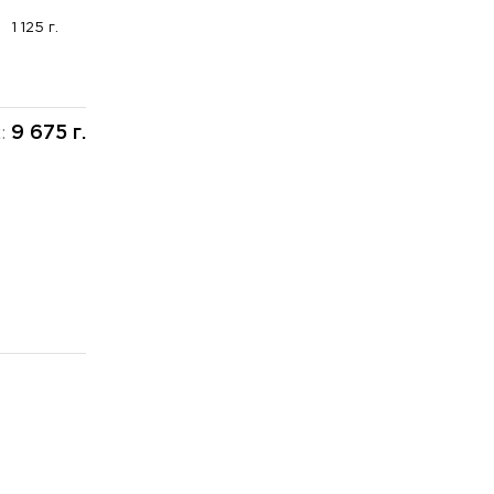
1 125 г.
9 675 г.
х: