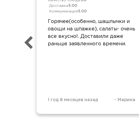
Качество блюд
5.00
Доставка
5.00
Коммуникация
5.00
Горячее(особенно, шашлычки и
овощи на шпажке), салаты- очень
все вкусно!. Доставили даже
раньше заявленного времени.
1 год 8 месяцев назад
-
Марина