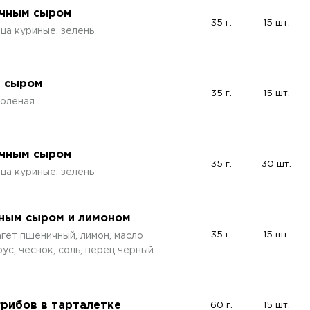
очным сыром
35 г.
15 шт.
йца куриные, зелень
и сыром
35 г.
15 шт.
соленая
очным сыром
35 г.
30 шт.
йца куриные, зелень
чным сыром и лимоном
35 г.
15 шт.
агет пшеничный, лимон, масло
ус, чеснок, соль, перец черный
грибов в тарталетке
60 г.
15 шт.