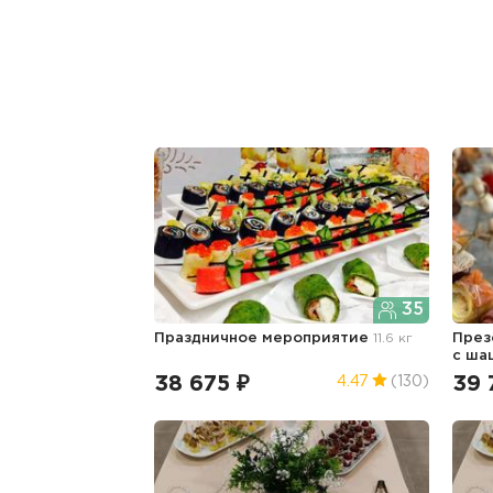
35
Праздничное мероприятие
11.6 кг
През
с ш
38 675 ₽
39 
4.47
(130)