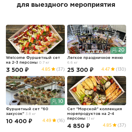
для выездного мероприятия
20
Welcome Фуршетный сет
Легкое праздничное меню
Ф
на 2-3 персоны
0.7 кг
6.6 кг
и
5.
3 500 ₽
25 300 ₽
4.85
(37)
4.47
(130)
1
10
Фуршетный сет "60
Сет "Морской" коллекция
закусок"
3.8 кг
морепродуктов на 2-4
З
персоны
1.1 кг
N
10 400 ₽
4.49
(16)
0
4 850 ₽
4.85
(37)
3