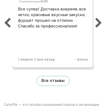
Коммуникация
5.00
Ком
Все супер! Доставка вовремя, все
Все
четко, красивые вкусные закуски,
Все
фуршет прошел на отлично .
акк
Спасибо за профессионализм!
1 неделя 2 дня назад
-
Алена
1 н
Все отзывы
CaterMe — это профессиональный подход к организации