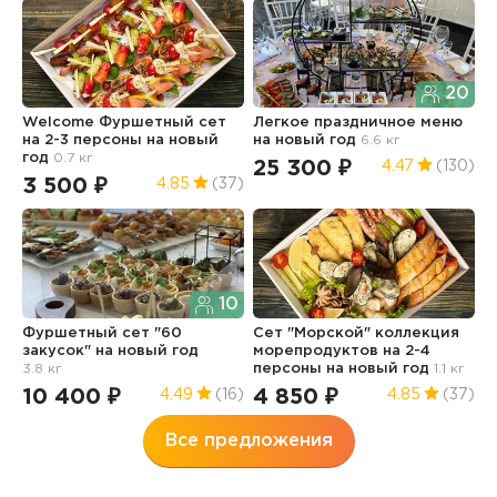
20
Welcome Фуршетный сет
Легкое праздничное меню
Ф
на 2-3 персоны
на новый
на новый год
6.6 кг
и
год
0.7 кг
н
25 300 ₽
4.47
(130)
3 500 ₽
1
4.85
(37)
10
Фуршетный сет "60
Сет "Морской" коллекция
З
закусок"
на новый год
морепродуктов на 2-4
N
3.8 кг
персоны
на новый год
1.1 кг
н
10 400 ₽
4 850 ₽
3
4.49
(16)
4.85
(37)
Все предложения