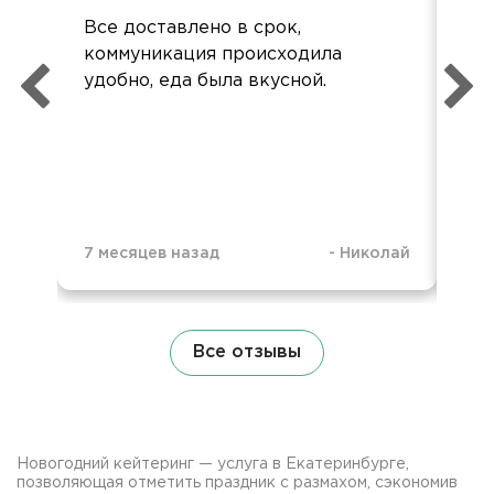
Все доставлено в срок,
Бл
коммуникация происходила
Нов
удобно, еда была вкусной.
Кра
зад
уж
Все
дос
7 месяцев назад
-
Николай
7 м
Все отзывы
Новогодний кейтеринг — услуга в Екатеринбурге,
позволяющая отметить праздник с размахом, сэкономив