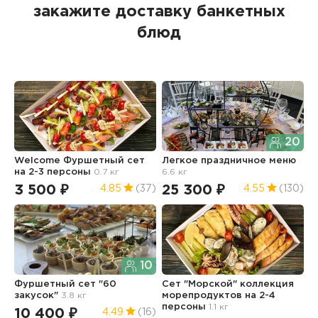
закажите доставку банкетных
блюд
20
Welcome Фуршетный сет
Легкое праздничное меню
Ф
на 2-3 персоны
0.7 кг
6.6 кг
и
5.
3 500 ₽
25 300 ₽
4.85
(37)
4.55
(130)
1
10
Фуршетный сет "60
Сет "Морской" коллекция
закусок"
3.8 кг
морепродуктов на 2-4
З
персоны
1.1 кг
N
10 400 ₽
4.49
(16)