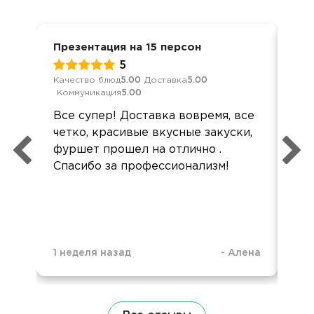
Презентация на 15 персон
Ден
5
Качество блюд
5.00
Доставка
5.00
Кач
Коммуникация
5.00
Ком
Все супер! Доставка вовремя, все
Все
четко, красивые вкусные закуски,
Все
фуршет прошел на отлично .
акк
Спасибо за профессионализм!
1 неделя назад
-
Алена
1 н