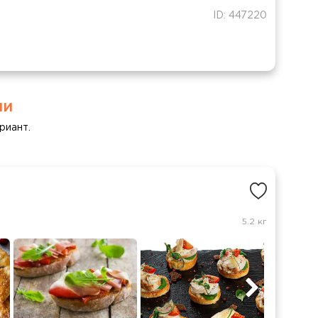
ID: 447220
ми
риант.
5.2 кг