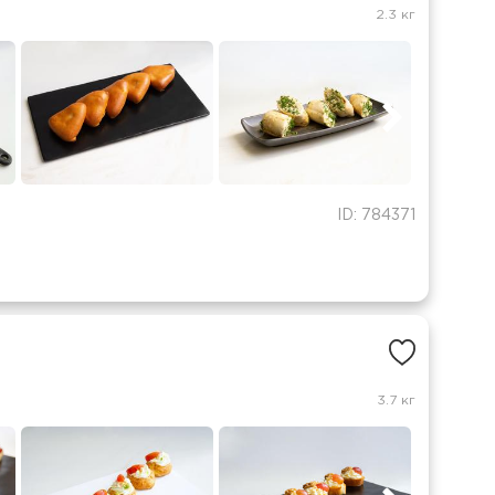
2.3 кг
ID: 784371
3.7 кг