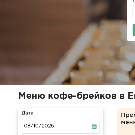
Меню кофе-брейков в Е
Дата
Пре
мен