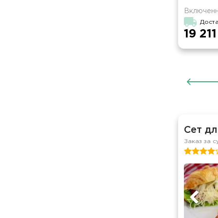
Включенн
Дост
19 211
Сет дл
Заказ за с