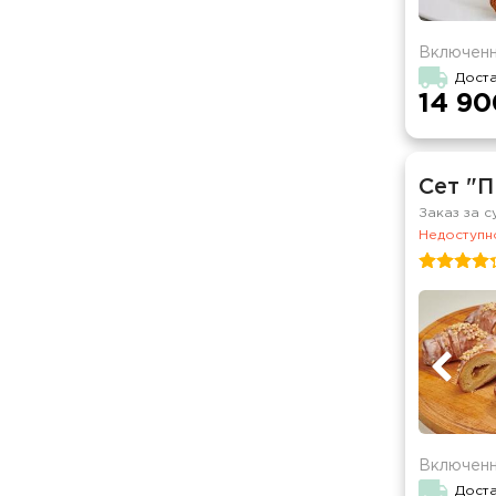
Включенн
Доста
14 90
Сет "
Заказ за с
Недоступно
Включенн
Доста