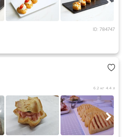
ID: 784747
6.2 кг
4.4 л