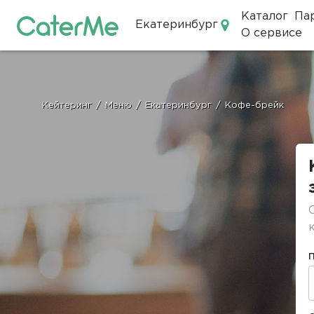
Каталог
Па
Екатеринбург
О сервисе
Кейтеринг в Екатеринбурге
Кейтеринг
/
Меню
/
Екатеринбург
/
Кофе-брейк
Строка
навигации