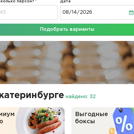
Сколько персон?
Дата
Дата
Подобрать варианты
катеринбурге
найдено: 32
миум
Выгодные
ю
боксы