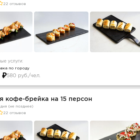
22 отзывов
ые услуги:
вка по городу
 ₽
580 руб./чел.
я кофе-брейка на 15 персон
 дня (не позднее)
22 отзывов