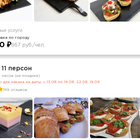
ые услуги:
вка по городу
0 ₽
667 руб./чел.
 11 персон
2 часов (не позднее)
 для заказа на даты: c 13.08 по 14.08, 22.08, 19.09
199 отзывов