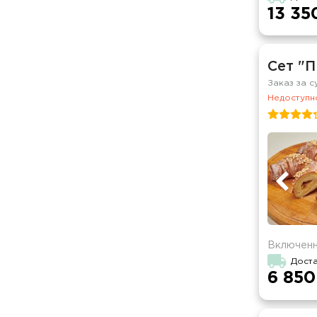
13 35
Сет "
Заказ за с
Недоступно
Включенн
Доста
6 850