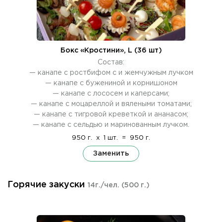
Бокс «Кростини», L (36 шт)
Состав:
— канапе с ростбифом с и жемчужным лучком
— канапе с бужениной и корнишоном
— канапе с лососем и каперсами;
— канапе с моцареллой и вялеными томатами;
— канапе с тигровой креветкой и ананасом;
— канапе с сельдью и маринованным лучком.
950 г.
x
1 шт.
=
950 г.
Заменить
Горячие закуски
14г./чел.
(500 г.)