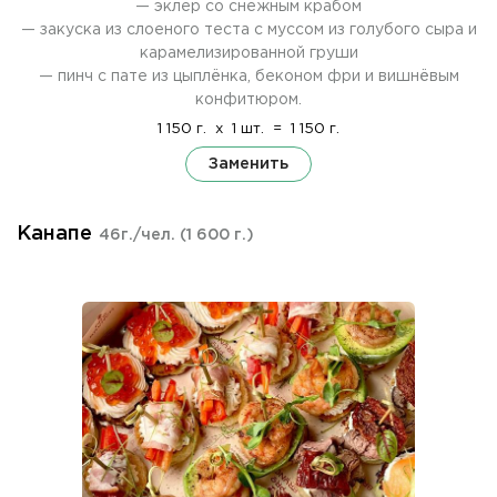
— эклер со снежным крабом
— закуска из слоеного теста с муссом из голубого сыра и
карамелизированной груши
— пинч с пате из цыплёнка, беконом фри и вишнёвым
конфитюром.
1 150 г.
x
1 шт.
=
1 150 г.
Заменить
Канапе
46г./чел.
(1 600 г.)