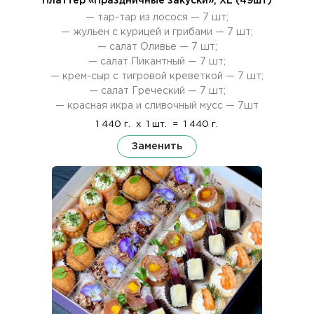
Платтер «Праздничные закуски», ХL (49шт)
— тар-тар из лосося — 7 шт;
— жульен с курицей и грибами — 7 шт;
— салат Оливье — 7 шт;
— салат Пикантный — 7 шт;
— крем-сыр с тигровой креветкой — 7 шт;
— салат Греческий — 7 шт;
— красная икра и сливочный мусс — 7шт
1 440 г.
x
1 шт.
=
1 440 г.
Заменить