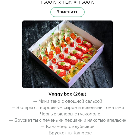
1 500 г.
x
1 шт.
=
1 500 г.
Заменить
Veggy box (26ш)
— Мини тако с овощной сальсой
— Эклеры с творожным сыром и вялеными томатами
— Черные эклеры с гуакомоле
— Брускетты с печеными перцами и мякотью апельсин
— Камамбер с клубникой
— Брускетты Капрезе