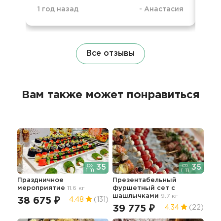
1 год назад
-
Анастасия
1 г
Все отзывы
Вам также может понравиться
35
35
Праздничное
Презентабельный
Фу
мероприятие
11.6 кг
фуршетный сет с
10.0
шашлычками
9.7 кг
38 675 ₽
63
4.48
(131)
39 775 ₽
4.34
(22)