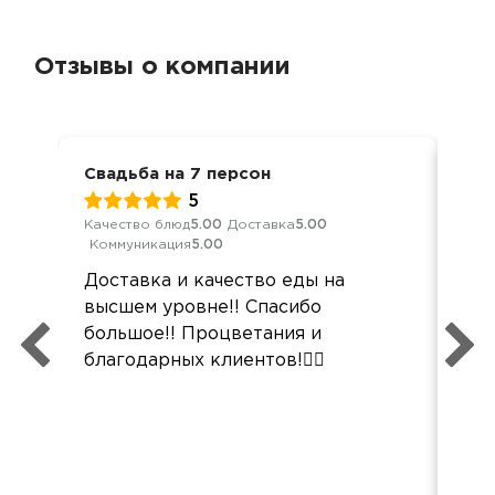
Отзывы о компании
Свадьба на 7 персон
Дос
5
Качество блюд
5.00
Доставка
5.00
Кач
Коммуникация
5.00
Ком
Доставка и качество еды на
все
высшем уровне!! Спасибо
про
большое!! Процветания и
неб
благодарных клиентов!❤️‍🔥
тар
пок
спа