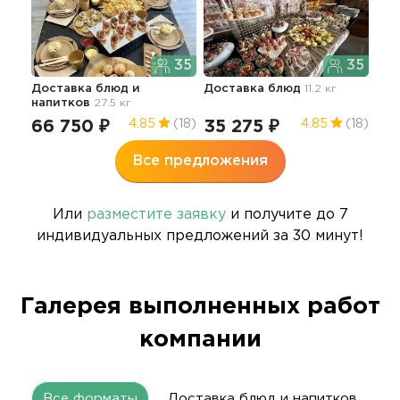
35
35
Фур
Доставка блюд и
Доставка блюд
11.2 кг
нап
напитков
27.5 кг
36
66 750 ₽
35 275 ₽
4.85
(18)
4.85
(18)
Все предложения
Или
разместите заявку
и получите до 7
индивидуальных предложений за 30 минут!
Галерея выполненных работ
компании
Все форматы
Доставка блюд и напитков