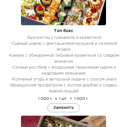
Топ бокс
-Брускетты с гуакамоле и креветкой
-Сырный шарик с фисташковой крошкой и сезонной
ягодой
-Канапе с обжаренной тигровой креветкой со сладким
ананасом
-Сочный ростбиф с воздушным творожным сыром и
кедровыми орешками
-Копченый угорь в авторской подаче с соусом унаги
-Французский профитроль с муссом дорблю и сладко-
пьяной грушей
1 000 г.
x
1 шт.
=
1 000 г.
Заменить