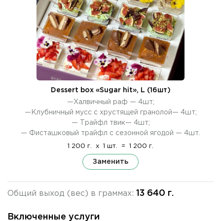
Dessert box «Sugar hit», L (16шт)
—Халвичный раф — 4шт;
—Клубничный мусс с хрустящей гранолой— 4шт;
— Трайфл твик— 4шт;
— Фисташковый трайфл с сезонной ягодой — 4шт.
1 200 г.
x
1 шт.
=
1 200 г.
Заменить
13 640 г.
Общий выход (вес) в граммах:
Включенные услуги