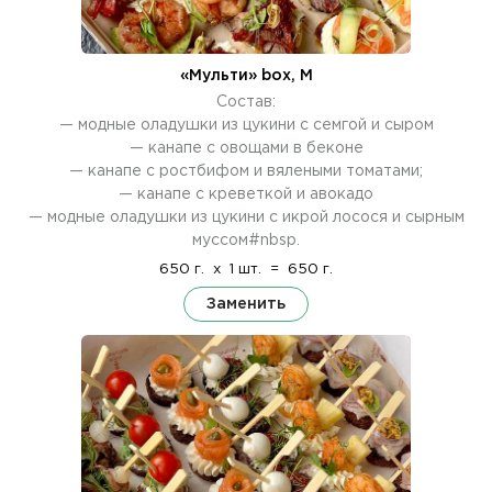
«Мульти» box, М
Состав:
— модные оладушки из цукини с семгой и сыром
— канапе с овощами в беконе
— канапе с ростбифом и вялеными томатами;
— канапе с креветкой и авокадо
— модные оладушки из цукини с икрой лосося и сырным
муссом#nbsp.
650 г.
x
1 шт.
=
650 г.
Заменить