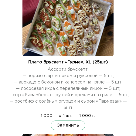
Плато брускетт «Гурме», XL (25шт)
Ассорти брускетт:
— чоризо с артишоком и рукколой — 5шт;
— авокадо с беконом и каперсом на гриле — 5 шт;
— лососевая икра с перепелиным яйцом — 5 шт;
— сыр «Камамбер» с грушей и орехами на гриле — 5шт;
— ростбиф с солёным огурцом и сыром «Пармезан» —
5шт
1 000 г.
x
1 шт.
=
1 000 г.
Заменить