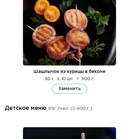
Шашлычок из курицы в беконе
50 г.
x
10 шт.
=
500 г.
Заменить
Детское меню
69г./чел.
(2 400 г.)