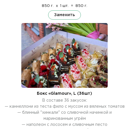
850 г.
x
1 шт.
=
850 г.
Заменить
Бокс «Glamour», L (36шт)
В составе 36 закусок:
— каннеллони из теста фило с муссом из вяленых томатов
— блинный "хинкали" со сливочной начинкой и
маринованным угрём
— наполеон с лососем и сливочным песто