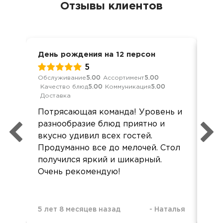
Отзывы клиентов
День рождения на 12 персон
Пре
5
Обслуживание
5.00
Ассортимент
5.00
Кач
Качество блюд
5.00
Коммуникация
5.00
Ком
Доставка
Все
Потрясающая команда! Уровень и
чет
разнообразие блюд приятно и
фур
вкусно удивил всех гостей.
Спа
Продуманно все до мелочей. Стол
получился яркий и шикарный.
Очень рекомендую!
5 лет 8 месяцев назад
-
Наталья
1 н