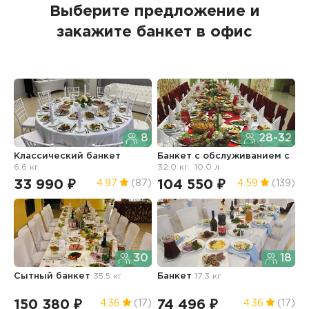
Выберите предложение и
закажите банкет в офис
8
28-32
Классический банкет
Банкет с обслуживанием с
Б
6.6 кг
32.0 кг
10.0 л
о
33 990 ₽
104 550 ₽
4
4.97
(87)
4.59
(139)
30
18
Сытный банкет
35.5 кг
Банкет
17.3 кг
Б
о
150 380 ₽
74 496 ₽
4.36
(17)
4.36
(17)