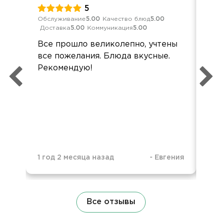
5
Обслуживание
5.00
Качество блюд
5.00
Обс
Доставка
5.00
Коммуникация
5.00
Дос
Все прошло великолепно, учтены
Оч
все пожелания. Блюда вкусные.
пра
Рекомендую!
пом
вку
спа
1 год 2 месяца назад
-
Евгения
1 г
Все отзывы