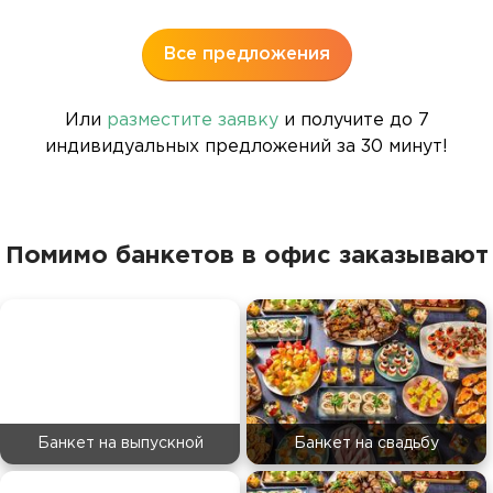
1
Все предложения
Или
разместите заявку
и получите до 7
индивидуальных предложений за 30 минут!
Помимо банкетов в офис заказывают
Банкет на выпускной
Банкет на свадьбу