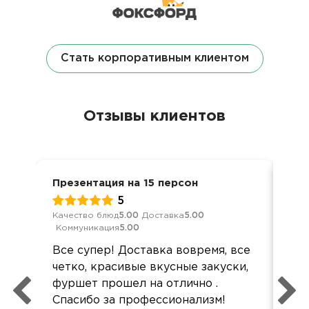
Стать корпоративным клиентом
Отзывы клиентов
Презентация на 15 персон
Пре
5
Качество блюд
5.00
Доставка
5.00
Кач
Коммуникация
5.00
Ком
Все супер! Доставка вовремя, все
Все
четко, красивые вкусные закуски,
вре
фуршет прошел на отлично .
на
Спасибо за профессионализм!