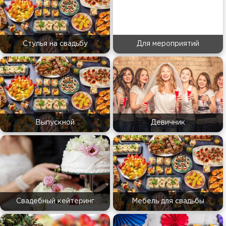
Стулья на свадьбу
Для мероприятий
Выпускной
Девичник
Свадебный кейтеринг
Мебель для свадьбы