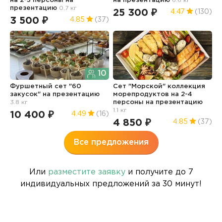
на 2-3 персоны
на
на презентацию
6.6 кг
и
презентацию
0.7 кг
п
25 300 ₽
4.47
(130)
3 500 ₽
1
4.85
(37)
10
Фуршетный сет "60
Сет "Морской" коллекция
З
закусок"
на презентацию
морепродуктов на 2-4
N
3.8 кг
персоны
на презентацию
п
1.1 кг
10 400 ₽
3
4.49
(16)
4 850 ₽
4.85
(37)
Все предложения
Или
разместите заявку
и получите до 7
индивидуальных предложений за 30 минут!