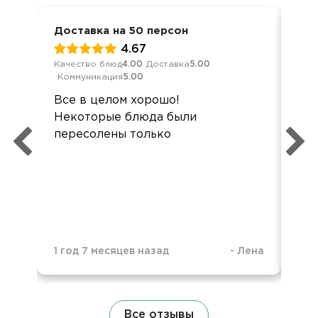
Доставка на 50 персон
Ден
4.67
Качество блюд
4.00
Доставка
5.00
Кач
Коммуникация
5.00
Ком
Все в целом хорошо!
Все
Некоторые блюда были
Не
пересолены только
блю
фо
3 г
1 год 7 месяцев назад
-
Лена
Все отзывы