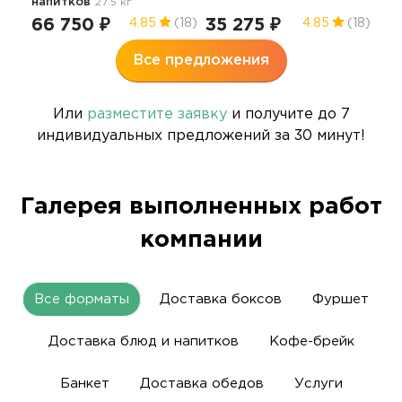
напитков
27.5 кг
36
66 750 ₽
35 275 ₽
4.85
(18)
4.85
(18)
Все предложения
Или
разместите заявку
и получите до 7
индивидуальных предложений за 30 минут!
Галерея выполненных работ
компании
Все форматы
Доставка боксов
Фуршет
Доставка блюд и напитков
Кофе-брейк
Банкет
Доставка обедов
Услуги