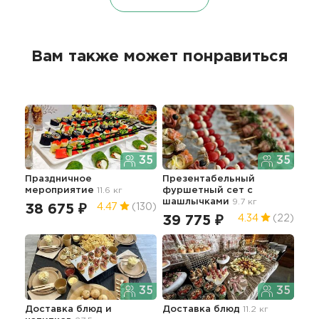
Вам также может понравиться
35
35
Праздничное
Презентабельный
Фу
мероприятие
11.6 кг
фуршетный сет с
10.0
шашлычками
9.7 кг
38 675 ₽
63
4.47
(130)
39 775 ₽
4.34
(22)
35
35
Фур
Доставка блюд и
Доставка блюд
11.2 кг
нап