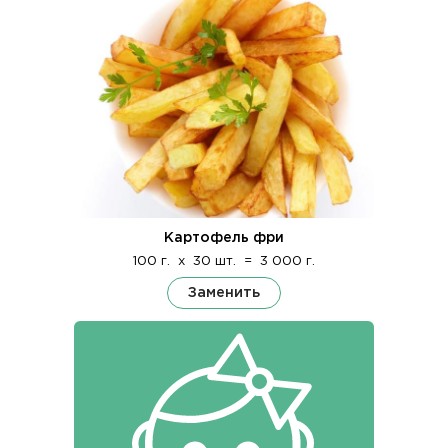
Картофель фри
100 г.
x
30 шт.
=
3 000 г.
Заменить