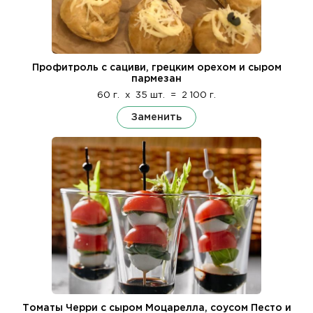
Профитроль с сациви, грецким орехом и сыром
пармезан
60 г.
x
35 шт.
=
2 100 г.
Заменить
Томаты Черри с сыром Моцарелла, соусом Песто и