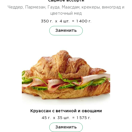
Сырное ассорти
Чеддер, Пармезан, Гауда, Маасдам, крекеры, виноград и
цветочный мед
350 г.
x
4 шт.
=
1 400 г.
Заменить
Круассан с ветчиной и овощами
45 г.
x
35 шт.
=
1 575 г.
Заменить