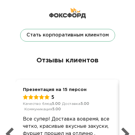
Стать корпоративным клиентом
Отзывы клиентов
Презентация на 15 персон
Ден
5
Качество блюд
5.00
Доставка
5.00
Кач
Коммуникация
5.00
Ком
Все супер! Доставка вовремя, все
Все
четко, красивые вкусные закуски,
Все
фуршет прошел на отлично .
акк