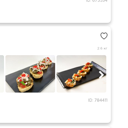
ID: 675534
2.6 кг
ID: 784411