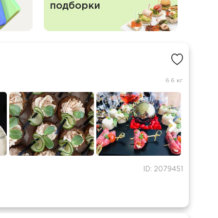
подборки
6.6 кг
ID: 2079451