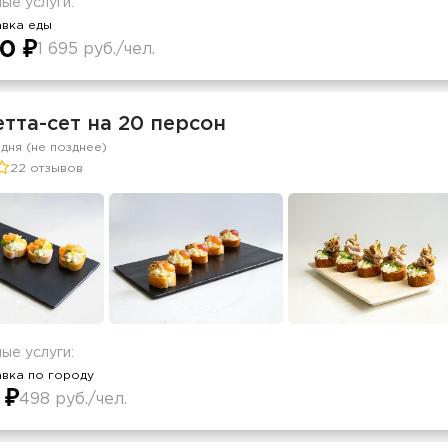
ые услуги:
авка еды
0 ₽
1 695 руб./чел.
тта-сет на 20 персон
 дня (не позднее)
22 отзывов
ые услуги:
вка по городу
 ₽
498 руб./чел.