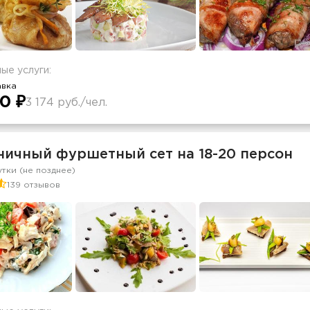
ые услуги:
авка
0 ₽
3 174 руб./чел.
ничный фуршетный сет на 18-20 персон
утки (не позднее)
139 отзывов