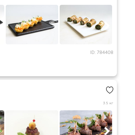
ID: 784408
3.5 кг