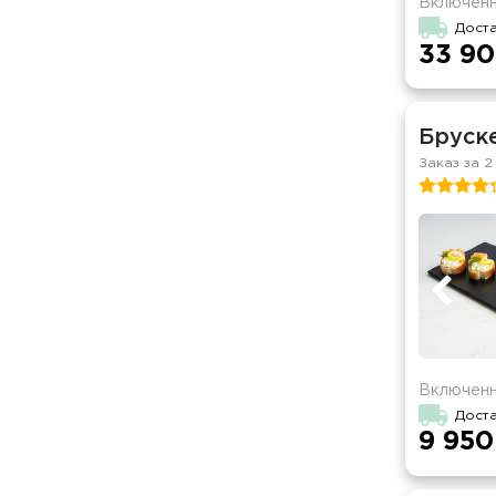
Включенн
Дост
33 90
Бруске
Заказ за 2
Включенн
Доста
9 950