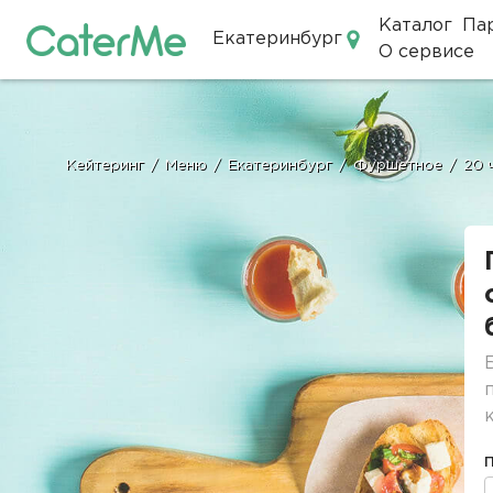
Каталог
Па
Екатеринбург
О сервисе
Кейтеринг в Екатеринбурге
Кейтеринг
/
Меню
/
Екатеринбург
/
Фуршетное
/
20 
Строка
навигации