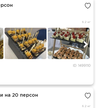
ерсон
6.2 кг
ID: 1499110
и на 20 персон
6.2 кг