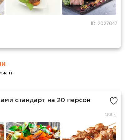
ID: 2027047
ми
риант.
ами стандарт на 20 персон
13.8 кг