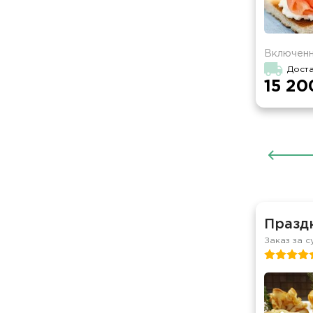
Включенн
Доста
15 20
Празд
Заказ за с