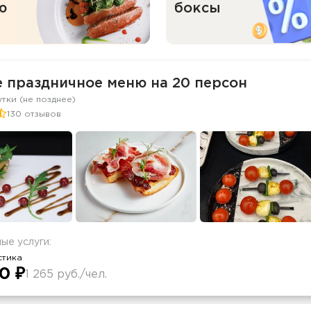
ю
боксы
е праздничное меню на 20 персон
утки (не позднее)
130 отзывов
ые услуги:
стика
0 ₽
1 265 руб./чел.