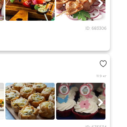
ID: 683306
11.9 кг