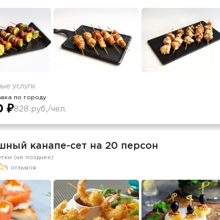
ые услуги:
вка по городу
0 ₽
828 руб./чел.
шный канапе-сет на 20 персон
утки (не позднее)
5 отзывов