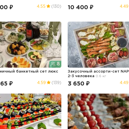
300 ₽
10 400 ₽
4.55
(130)
4.49
8
ничный банкетный сет люкс
Закусочный ассорти-сет NAP
2-3 человека
0.6 кг
465 ₽
3 650 ₽
4.59
(139)
4.49