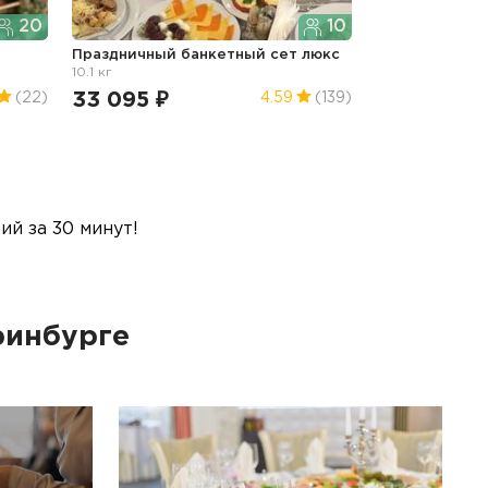
20
10
Праздничный банкетный сет люкс
10.1 кг
33 095 ₽
(22)
4.59
(139)
й за 30 минут!
ринбурге
Ф
Ра