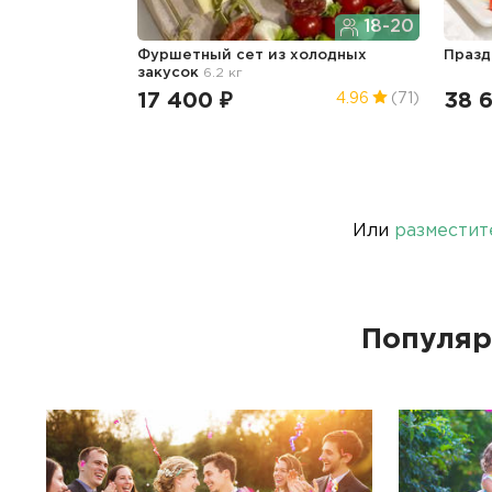
18-20
Фуршетный сет из холодных
Празд
закусок
6.2 кг
17 400 ₽
38 6
4.96
(71)
Или
разместит
Популяр