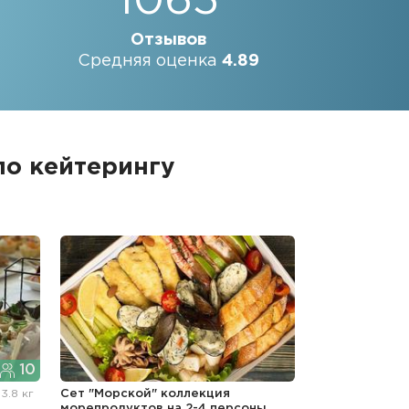
1065
Отзывов
Средняя оценка
4.89
по кейтерингу
10
"
3.8 кг
Сет "Морской" коллекция
морепродуктов на 2-4 персоны