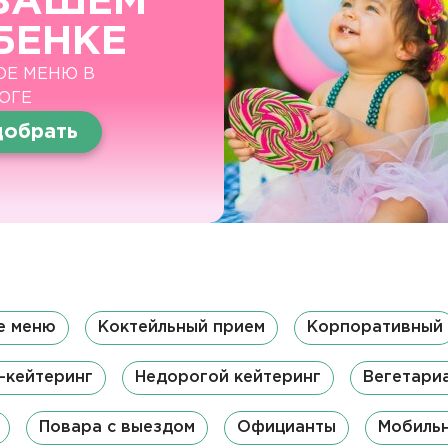
ВАШЕМ
БЕНКЕ
ОЕ МЕНЮ В
ОГЕ
обрать
е меню
Коктейльный прием
Корпоративный
-кейтеринг
Недорогой кейтеринг
Вегетари
Повара с выездом
Официанты
Мобиль