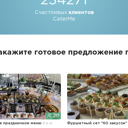
234271
Счастливых
клиентов
CaterMe
акажите готовое предложение 
20
е праздничное меню
6.6 кг
Фуршетный сет "60 закусок