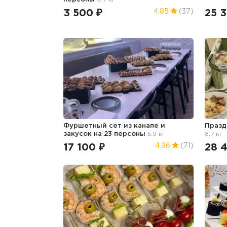
3 500 ₽
25 
4.85
(37)
Фуршетный сет из канапе и
Празд
закусок на 23 персоны
5.9 кг
8.7 кг
17 100 ₽
28 
4.96
(71)