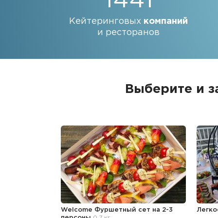
1441
Кейтеринговых
компаний
и ресторанов
Выберите и з
Welcome Фуршетный сет на 2-3
Легко
персоны
0.7 кг