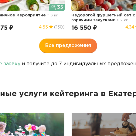
35
ничное мероприятие
11.6 кг
Недорогой фуршетный сет с
горячими закусками
6.2 кг
75 ₽
16 550 ₽
4.55
(130)
4.34
Все предложения
е заявку
и получите до 7 индивидуальных предложени
ные услуги кейтеринга в Екате