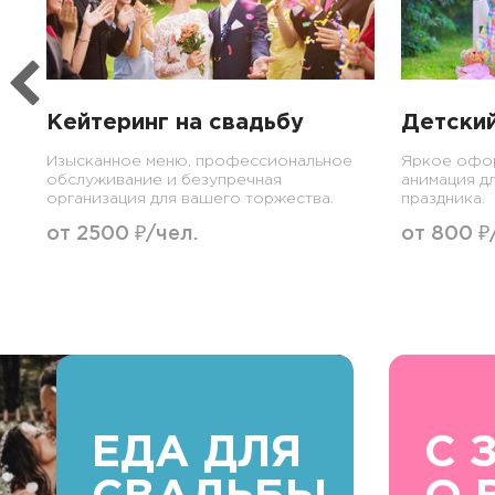
Кейтеринг на свадьбу
Детский
Изысканное меню, профессиональное
Яркое офор
обслуживание и безупречная
анимация д
организация для вашего торжества.
праздника.
от 2500 ₽/чел.
от 800 ₽
ЕДА ДЛЯ
С 