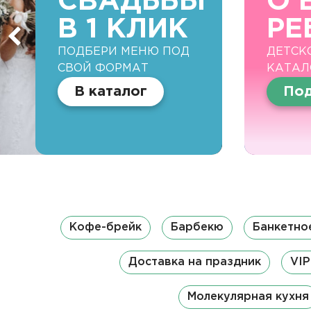
СВАДЬБЫ
О 
В 1 КЛИК
РЕ
ПОДБЕРИ МЕНЮ ПОД
ДЕТСК
СВОЙ ФОРМАТ
КАТАЛ
В каталог
Под
Кофе-брейк
Барбекю
Банкетно
Доставка на праздник
VIP
Молекулярная кухня