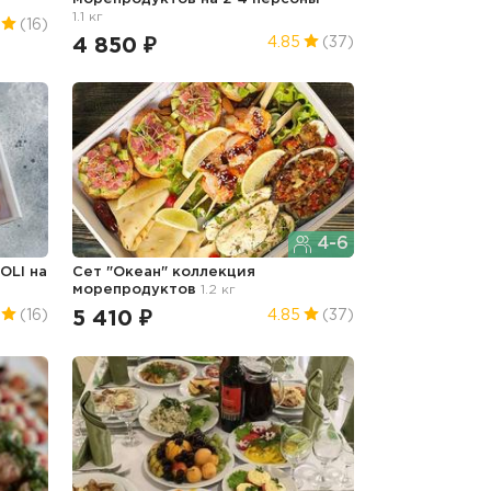
1.1 кг
(16)
4 850 ₽
4.85
(37)
4-6
OLI на
Сет "Океан" коллекция
морепродуктов
1.2 кг
5 410 ₽
(16)
4.85
(37)