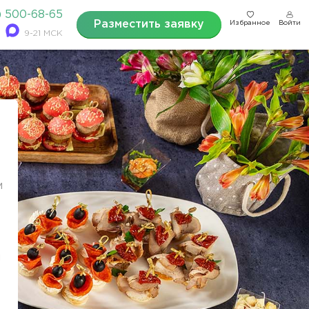
) 500-68-65
Разместить заявку
Избранное
Войти
9-21 МСК
м
и