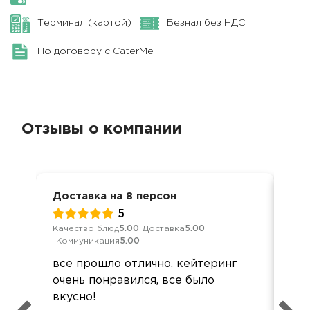
Терминал (картой)
Безнал без НДС
По договору с CaterMe
Отзывы о компании
Доставка на 8 персон
Ден
5
Качество блюд
5.00
Доставка
5.00
Кач
Коммуникация
5.00
Ком
все прошло отлично, кейтеринг
Все
очень понравился, все было
дос
вкусно!