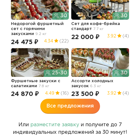
30
30
Недорогой фуршетный
Сет для кофе-брейка
Бру
сет с горячими
стандарт
7.7 кг
закусками
9.2 кг
22 000 ₽
14
3.92
(4)
24 475 ₽
4.34
(22)
25-30
30
Сам
Фуршетные закуски с
Ассорти холодных
бан
салатиками
7.8 кг
закусок
6.3 кг
ша
24 870 ₽
23 500 ₽
89
4.49
(16)
3.92
(4)
Все предложения
Или
разместите заявку
и получите до 7
индивидуальных предложений за 30 минут!