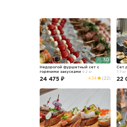
30
Недорогой фуршетный сет с
Сет 
горячими закусками
9.2 кг
7.7 кг
24 475 ₽
22 
4.34
(22)