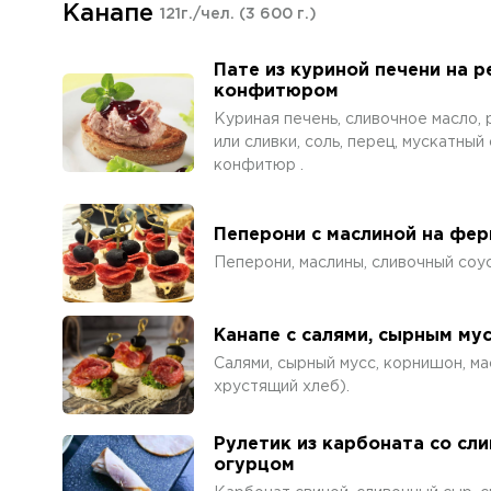
Канапе
121г./чел.
(3 600 г.)
Пате из куриной печени на 
конфитюром
Куриная печень, сливочное масло, 
или сливки, соль, перец, мускатный 
конфитюр .
Пеперони с маслиной на фе
Пеперони, маслины, сливочный соус
Канапе с салями, сырным му
Салями, сырный мусс, корнишон, ма
хрустящий хлеб).
Рулетик из карбоната со сл
огурцом