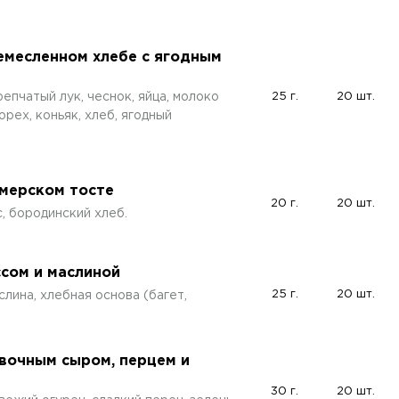
ремесленном хлебе с ягодным
репчатый лук, чеснок, яйца, молоко
25 г.
20 шт.
орех, коньяк, хлеб, ягодный
рмерском тосте
20 г.
20 шт.
, бородинский хлеб.
ссом и маслиной
25 г.
20 шт.
слина, хлебная основа (багет,
ивочным сыром, перцем и
30 г.
20 шт.