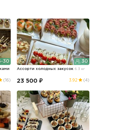
-30
30
иками
Ассорти холодных закусок
6.3 кг
23 500 ₽
(16)
3.92
(4)