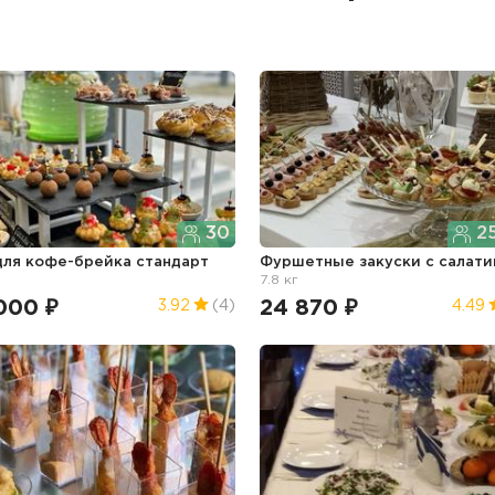
30
25
для кофе-брейка стандарт
Фуршетные закуски с салат
7.8 кг
000 ₽
24 870 ₽
3.92
(4)
4.49