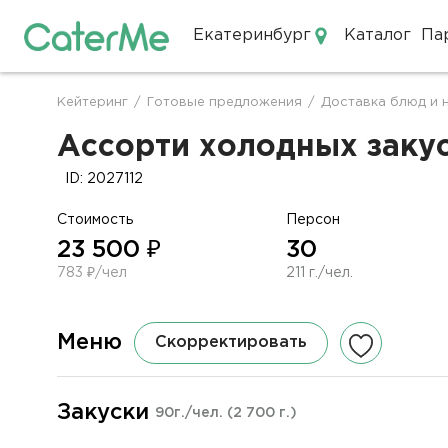
Екатеринбург
Каталог
Па
Кейтеринг в Екатеринбурге
Кейтеринг
/
Готовые предложения
/
Доставка блюд и 
Строка
навигации
Ассорти холодных закус
ID: 2027112
Стоимость
Персон
23 500 ₽
30
783 ₽/чел
211 г./чел.
Меню
Скорректировать
Закуски
90г./чел.
(2 700 г.)