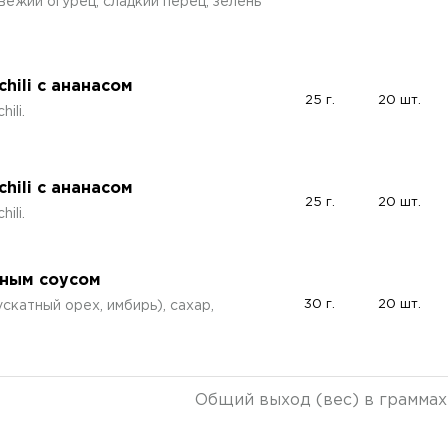
вежий огурец, сладкий перец, зелень
hili с ананасом
25 г.
20 шт.
ili.
hili с ананасом
25 г.
20 шт.
ili.
дным соусом
30 г.
20 шт.
ускатный орех, имбирь), сахар,
Общий выход (вес) в граммах