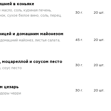
ишней в коньяке
 масло, соль, куриная печень,
30 г.
20 шт.
нок, сухое белое вино, соль, перец,
урицей и домашним майонезом
45 г.
20 шт.
домашний майонез, листья салата,
, моцареллой и соусом песто
30 г.
20 шт.
, соус песто
ом цезарь
30 г.
20 шт.
мидоры черри