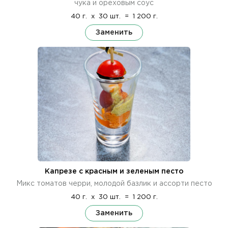
чука и ореховым соус
40 г.
x
30 шт.
=
1 200 г.
Заменить
Капрезе с красным и зеленым песто
Микс томатов черри, молодой базлик и ассорти песто
40 г.
x
30 шт.
=
1 200 г.
Заменить