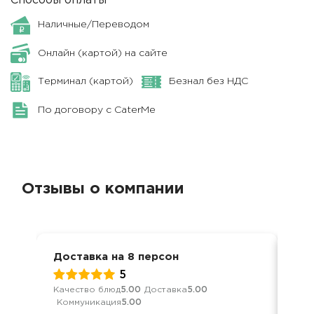
Способы оплаты
Наличные/Переводом
Онлайн (картой) на сайте
Терминал (картой)
Безнал без НДС
По договору с CaterMe
Отзывы о компании
Доставка на 8 персон
Ден
5
Качество блюд
5.00
Доставка
5.00
Кач
Коммуникация
5.00
Ком