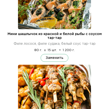
Мини шашлычок из красной и белой рыбы с соусом
тар-тар
Филе лосося, филе судака, белый соус тар-тар
80 г.
x
15 шт.
=
1 200 г.
Заменить