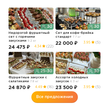
30
30
Недорогой фуршетный
Сет для кофе-брейка
Бру
сет с горячими
стандарт
7.7 кг
закусками
9.2 кг
22 000 ₽
14
3.95
(5)
24 475 ₽
4.34
(22)
25-30
30
Сам
Фуршетные закуски с
Ассорти холодных
бан
салатиками
7.8 кг
закусок
6.3 кг
ша
24 870 ₽
23 500 ₽
89
4.49
(16)
3.95
(5)
Все предложения