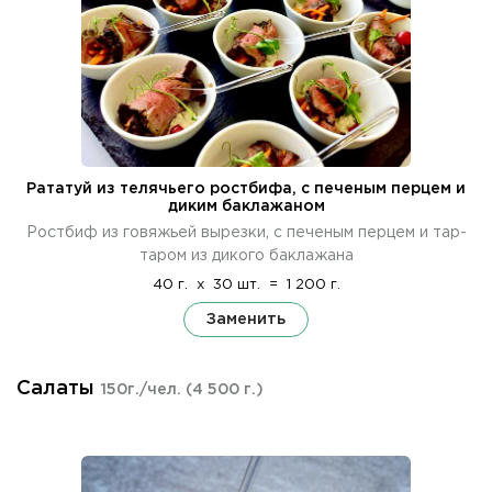
Рататуй из телячьего ростбифа, с печеным перцем и
диким баклажаном
Ростбиф из говяжьей вырезки, с печеным перцем и тар-
таром из дикого баклажана
40 г.
x
30 шт.
=
1 200 г.
Заменить
Салаты
150г./чел.
(4 500 г.)