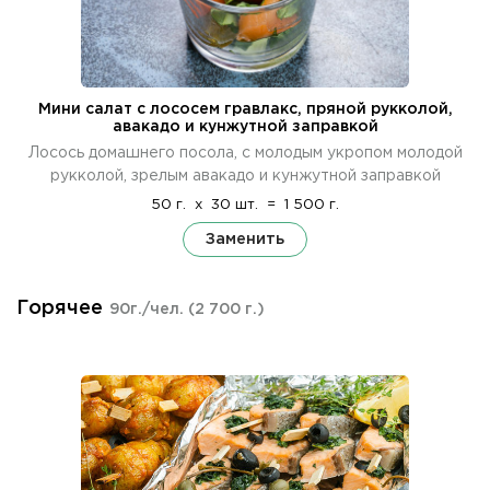
Мини салат с лососем гравлакс, пряной рукколой,
авакадо и кунжутной заправкой
Лосось домашнего посола, с молодым укропом молодой
рукколой, зрелым авакадо и кунжутной заправкой
50 г.
x
30 шт.
=
1 500 г.
Заменить
Горячее
90г./чел.
(2 700 г.)