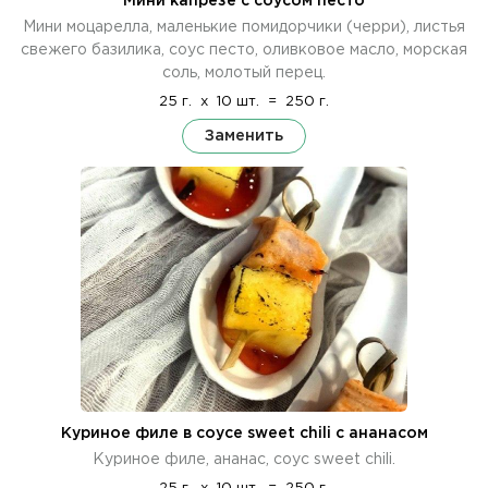
Мини капрезе с соусом песто
Мини моцарелла, маленькие помидорчики (черри), листья
свежего базилика, соус песто, оливковое масло, морская
соль, молотый перец.
25 г.
x
10 шт.
=
250 г.
Заменить
Куриное филе в соусе sweet chili с ананасом
Куриное филе, ананас, соус sweet chili.