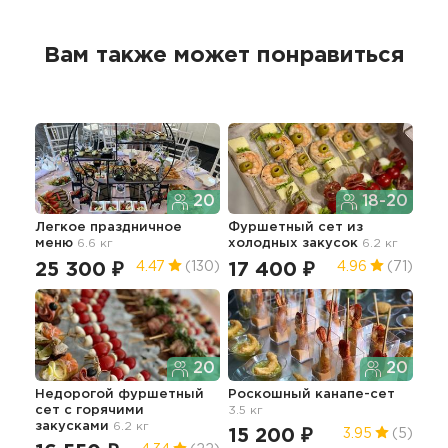
Вам также может понравиться
20
18-20
Легкое праздничное
Фуршетный сет из
Сет
меню
6.6 кг
холодных закусок
6.2 кг
ста
25 300 ₽
17 400 ₽
14
4.47
(130)
4.96
(71)
20
20
Недорогой фуршетный
Роскошный канапе-сет
Сет
сет с горячими
3.5 кг
4.5 
закусками
6.2 кг
15 200 ₽
11
3.95
(5)