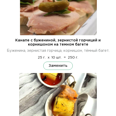
Канапе с бужениной, зернистой горчицей и
корнишоном на темном багете
Буженина, зернистая горчица, корнишон, тёмный багет.
25 г.
x
10 шт.
=
250 г.
Заменить