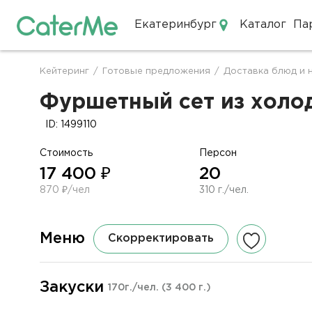
Екатеринбург
Каталог
Па
Кейтеринг в Екатеринбурге
Кейтеринг
/
Готовые предложения
/
Доставка блюд и 
Строка
навигации
Фуршетный сет из холод
ID: 1499110
Стоимость
Персон
17 400 ₽
20
870 ₽/чел
310 г./чел.
Меню
Скорректировать
Закуски
170г./чел.
(3 400 г.)