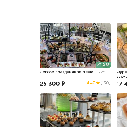
20
Легкое праздничное меню
6.6 кг
Фурш
заку
25 300 ₽
17 
4.47
(130)