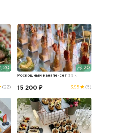
20
20
Роскошный канапе-сет
3.5 кг
15 200 ₽
(22)
3.95
(5)