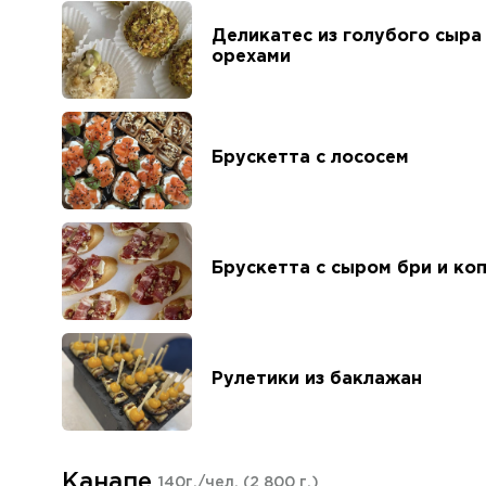
Деликатес из голубого сыра
орехами
Брускетта с лососем
Брускетта с сыром бри и ко
Рулетики из баклажан
Канапе
140г./чел.
(2 800 г.)