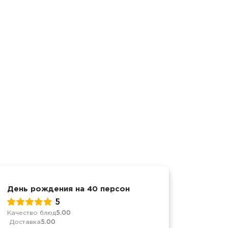
День рождения на 40 персон
Корпор
5
Качество блюд
5.00
Качеств
Доставка
5.00
Достав