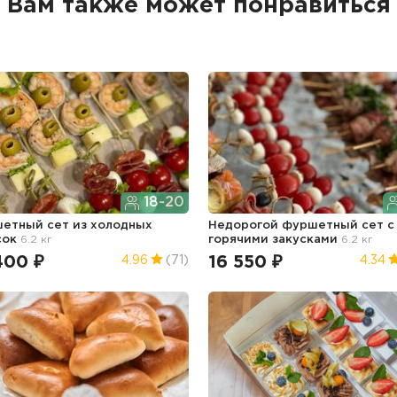
Вам также может понравиться
18-20
етный сет из холодных
Недорогой фуршетный сет с
сок
6.2 кг
горячими закусками
6.2 кг
400 ₽
16 550 ₽
4.96
(71)
4.34