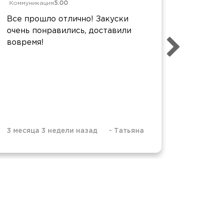
Коммуникация
5.00
Коммун
Все прошло отлично! Закуски
Заказы
очень понравились, доставили
качест
вовремя!
сервис
вкусно
объем
3 месяца 3 недели назад
-
Татьяна
3 меся