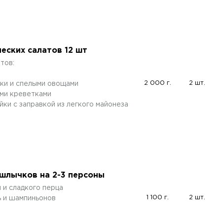
еских салатов 12 шт
тов:
2 000 г.
2 шт.
аки и спелыми овощами
ыми креветками
йки с заправкой из легкого майонеза
шлычков на 2-3 персоны
 и сладкого перца
1 100 г.
2 шт.
ь и шампиньонов