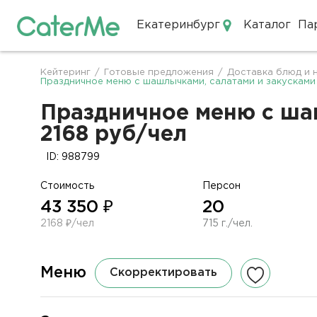
Екатеринбург
Каталог
Па
Кейтеринг в Екатеринбурге
Кейтеринг
/
Готовые предложения
/
Доставка блюд и 
Строка
Праздничное меню с шашлычками, салатами и закусками
навигации
Праздничное меню с шаш
2168 руб/чел
ID: 988799
Стоимость
Персон
43 350 ₽
20
2168 ₽/чел
715 г./чел.
Меню
Скорректировать