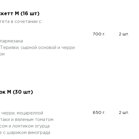
кетт M (16 шт)
ета в сочетании с:
700 г.
2 шт.
 пармезана
Терияки, сырной основой и черри
ом
к M (30 шт)
650 г.
2 шт.
, черри, моцареллой
ртаки и вяленым томатом
сом и ломтиком огурца
хе с шариком винограда