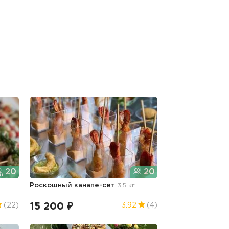
20
20
Роскошный канапе-сет
3.5 кг
15 200 ₽
(22)
3.92
(4)