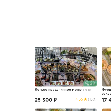
20
Легкое праздничное меню
6.6 кг
Фурш
заку
25 300 ₽
17 
4.55
(130)