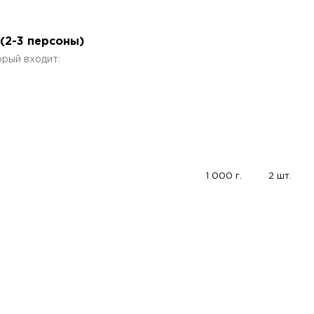
(2-3 персоны)
рый входит:
1 000 г.
2 шт.