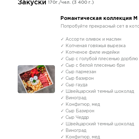
Закуски
170г./чел.
(3 400 г.)
Романтическая коллекция M 
Попробуйте прекрасный сет в кото
✓ Ассорти оливок и маслин
✓ Копченая говяжья вырезка
✓ Копченое филе индейки
✓ Сыр с голубой плесенью дорблю
✓ Сыр с белой плесенью бри
✓ Сыр пармезан
✓ Сыр базирон
✓ Сыр гауда
✓ Швейцарский темный шоколад
✓ Виноград
✓ Конфитюр, мед
✓ Сыр Базирон
✓ Сыр Чеддр
✓ Швейцарский темный шоколад
✓ Виноград
✓ Конфитюр, мед