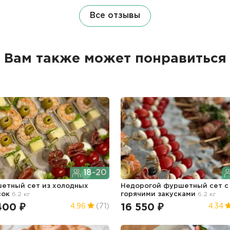
Все отзывы
Вам также может понравиться
18-20
етный сет из холодных
Недорогой фуршетный сет с
сок
6.2 кг
горячими закусками
6.2 кг
400 ₽
16 550 ₽
4.96
(71)
4.34