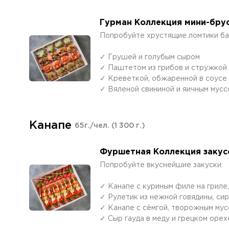
Гурман Коллекция мини-брус
Попробуйте хрустящие ломтики баг
✓ Грушей и голубым сыром
✓ Паштетом из грибов и стружкой
✓ Креветкой, обжаренной в соусе 
✓ Вяленой свининой и яичным мусс
Канапе
65г./чел.
(1 300 г.)
Фуршетная Коллекция закусо
Попробуйте вкуснейшие закуски:
✓ Канапе с куриным филе на гриле
✓ Рулетик из нежной говядины, си
✓ Канапе с сёмгой, творожным мус
✓ Сыр гауда в меду и грецком оре