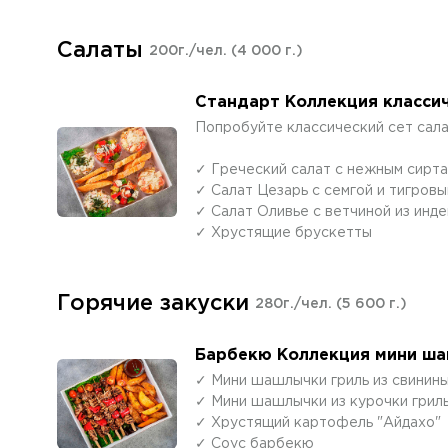
Салаты
200г./чел.
(4 000 г.)
Стандарт Коллекция классич
Попробуйте классический сет сала
✓ Греческий салат с нежным сирт
✓ Салат Цезарь с семгой и тигров
✓ Салат Оливье с ветчиной из инде
✓ Хрустящие брускетты
Горячие закуски
280г./чел.
(5 600 г.)
Барбекю Коллекция мини ша
✓ Мини шашлычки гриль из свинины
✓ Мини шашлычки из курочки грил
✓ Хрустящий картофель "Айдахо"
✓ Соус барбекю