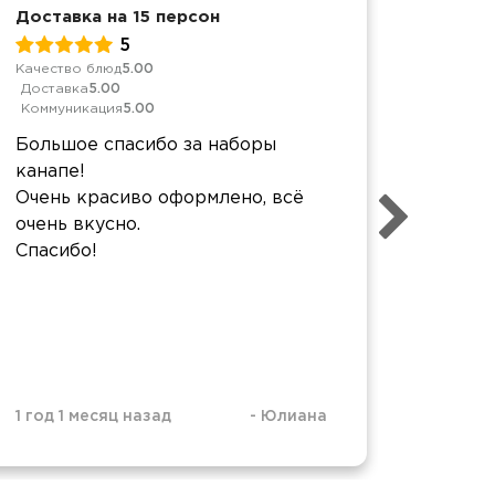
Доставка на 15 персон
День р
5
Качество блюд
5.00
Качеств
Доставка
5.00
Достав
Коммуникация
5.00
Коммун
Большое спасибо за наборы
Все п
канапе!
лучше 
Очень красиво оформлено, всё
красив
очень вкусно.
эстети
Спасибо!
1 год 1 месяц назад
-
Юлиана
1 год 4