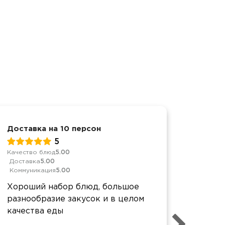
Доставка на 10 персон
Корпор
5
Качество блюд
5.00
Качеств
Доставка
5.00
Достав
Коммуникация
5.00
Коммун
Хороший набор блюд, большое
Все х
разнообразие закусок и в целом
прекра
качества еды
качест