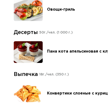
Овощи-гриль
Десерты
50г./чел.
(1 000 г.)
Пана кота апельсиновая с к
Выпечка
18г./чел.
(350 г.)
Конвертики слоеные с куриц