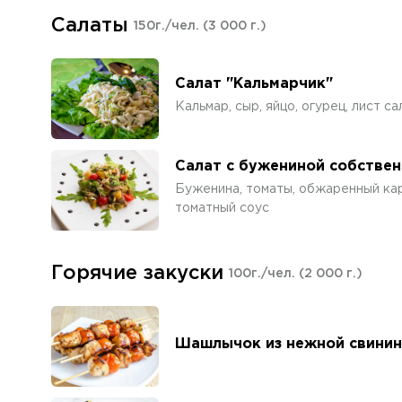
Салаты
150г./чел.
(3 000 г.)
Салат "Кальмарчик"
Кальмар, сыр, яйцо, огурец, лист са
Салат с бужениной собствен
Буженина, томаты, обжаренный кар
томатный соус
Горячие закуски
100г./чел.
(2 000 г.)
Шашлычок из нежной свини