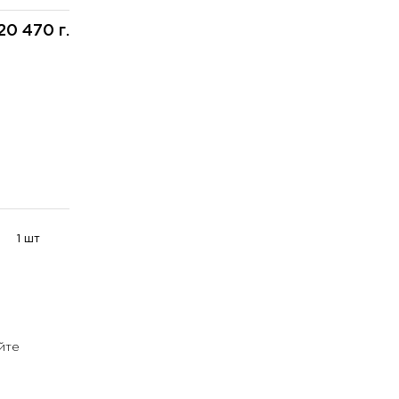
20 470 г.
1 шт
йте