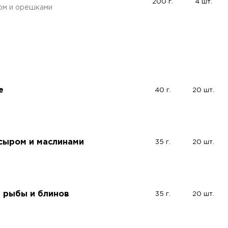
200 г.
4 шт.
дом и орешками
е
40 г.
20 шт.
 сыром и маслинами
35 г.
20 шт.
й рыбы и блинов
35 г.
20 шт.