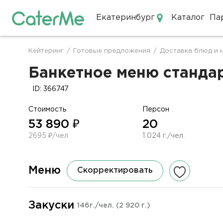
Екатеринбург
Каталог
Па
Кейтеринг в Екатеринбурге
Кейтеринг
/
Готовые предложения
/
Доставка блюд и 
Строка
навигации
Банкетное меню стандар
ID: 366747
Стоимость
Персон
53 890 ₽
20
2695 ₽/чел
1 024 г./чел.
Меню
Скорректировать
Закуски
146г./чел.
(2 920 г.)