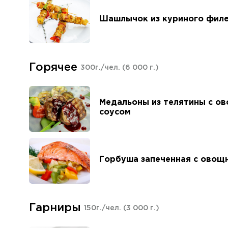
Шашлычок из куриного филе
Горячее
300г./чел.
(6 000 г.)
Медальоны из телятины с о
соусом
Горбуша запеченная с овощ
Гарниры
150г./чел.
(3 000 г.)