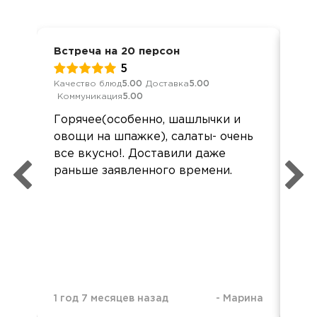
Встреча на 20 персон
Дос
5
Качество блюд
5.00
Доставка
5.00
Кач
Коммуникация
5.00
Ком
Горячее(особенно, шашлычки и
Зак
овощи на шпажке), салаты- очень
,на
все вкусно!. Доставили даже
вку
раньше заявленного времени.
1 год 7 месяцев назад
-
Марина
1 г