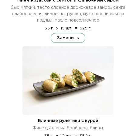
Мини-круассан с семгой и сливочным сыром
Сыр мягкий, тесто слоеное дрожжевое замор., семга
слабосоленая, лимон, петрушка, мука пшеничная на
подпыл, масло подсолнечное
35 г.
x
15 шт.
=
525 г.
Заменить
Блинные рулетики с курой
Филе цыпленка бройлера, блины.