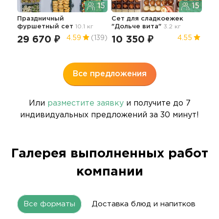
15
15
Праздничный
Сет для сладкоежек
фуршетный сет
10.1 кг
"Дольче вита"
3.2 кг
Пра
фур
29 670 ₽
10 350 ₽
4.59
(139)
4.55
6.7 
44
Все предложения
Или
разместите заявку
и получите до 7
индивидуальных предложений за 30 минут!
Галерея выполненных работ
компании
Все форматы
Доставка блюд и напитков