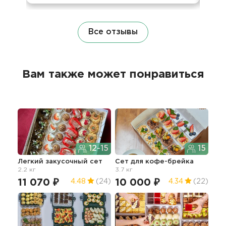
Все отзывы
Вам также может понравиться
12-15
15
Легкий закусочный сет
Сет для кофе-брейка
Сет
2.2 кг
3.7 кг
кан
11 070 ₽
10 000 ₽
9 
4.48
(24)
4.34
(22)