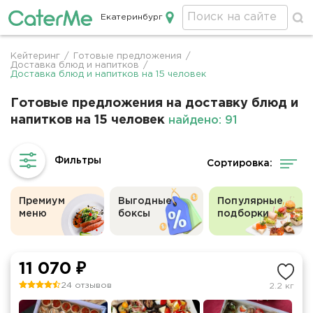
Екатеринбург
Кейтеринг в Екатеринбурге
Кейтеринг
/
Готовые предложения
/
Строка
Доставка блюд и напитков
/
Доставка блюд и напитков на 15 человек
навигации
Готовые предложения на доставку блюд и
напитков на 15 человек
найдено: 91
Сортировка:
Премиум
Выгодные
Популярные
меню
боксы
подборки
11 070 ₽
24 отзывов
2.2 кг