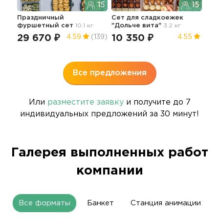
15
15
Праздничный
Сет для сладкоежек
фуршетный сет
10.1 кг
"Дольче вита"
3.2 кг
Пра
фур
29 670 ₽
10 350 ₽
4.59
(139)
4.55
6.7 
44
Все предложения
Или
разместите заявку
и получите до 7
индивидуальных предложений за 30 минут!
Галерея выполненных работ
компании
Все форматы
Банкет
Станция анимации