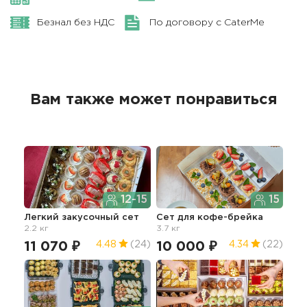
Безнал без НДС
По договору с CaterMe
Вам также может понравиться
12-15
15
Легкий закусочный сет
Сет для кофе-брейка
Сет
2.2 кг
3.7 кг
кан
11 070 ₽
10 000 ₽
9 
4.48
(24)
4.34
(22)