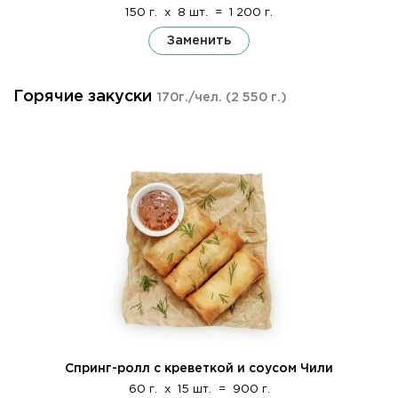
150 г.
x
8 шт.
=
1 200 г.
Заменить
Горячие закуски
170г./чел.
(2 550 г.)
Спринг-ролл с креветкой и соусом Чили
60 г.
x
15 шт.
=
900 г.