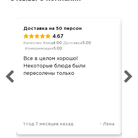
Доставка на 50 персон
Ден
4.67
Качество блюд
4.00
Доставка
5.00
Кач
Коммуникация
5.00
Ком
Все в целом хорошо!
Все
Некоторые блюда были
Не
пересолены только
блю
фо
3 г
1 год 7 месяцев назад
-
Лена