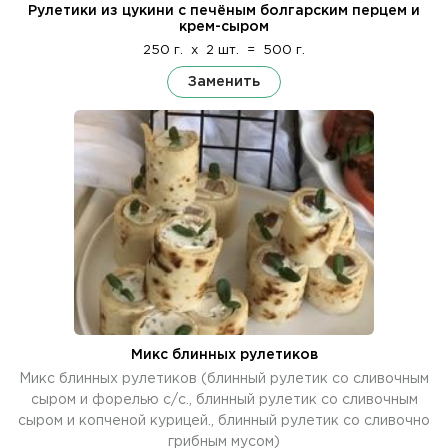
Рулетики из цукини с печёным болгарским перцем и
крем-сыром
250 г.
x
2 шт.
=
500 г.
Заменить
Микс блинных рулетиков
Микс блинных рулетиков (блинный рулетик со сливочным
сыром и форелью с/с., блинный рулетик со сливочным
сыром и копченой курицей., блинный рулетик со сливочно
грибным мусом)