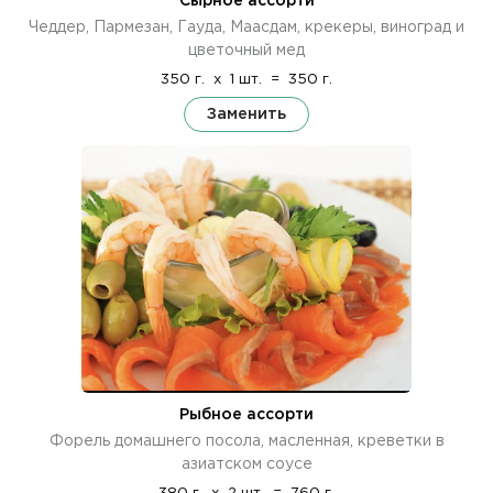
Сырное ассорти
Чеддер, Пармезан, Гауда, Маасдам, крекеры, виноград и
цветочный мед
350 г.
x
1 шт.
=
350 г.
Заменить
Рыбное ассорти
Форель домашнего посола, масленная, креветки в
азиатском соусе