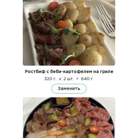
Ростбиф с беби-картофелем на гриле
320 г.
x
2 шт.
=
640 г.
Заменить