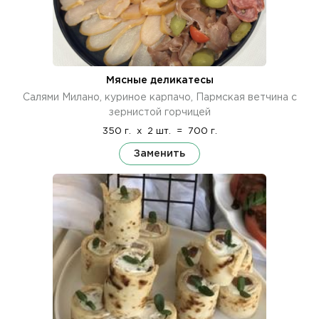
Мясные деликатесы
Салями Милано, куриное карпачо, Пармская ветчина с
зернистой горчицей
350 г.
x
2 шт.
=
700 г.
Заменить