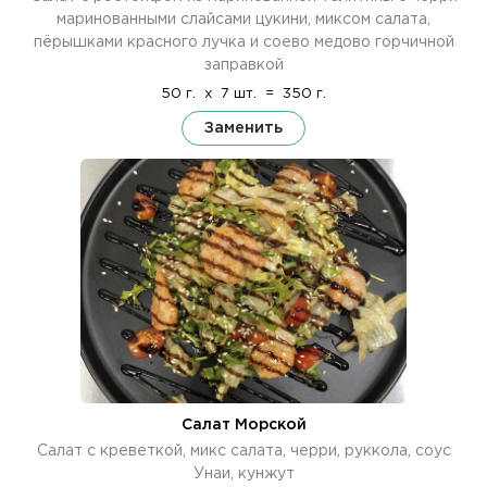
маринованными слайсами цукини, миксом салата,
пёрышками красного лучка и соево медово горчичной
заправкой
50 г.
x
7 шт.
=
350 г.
Заменить
Салат Морской
Салат с креветкой, микс салата, черри, руккола, соус
Унаи, кунжут