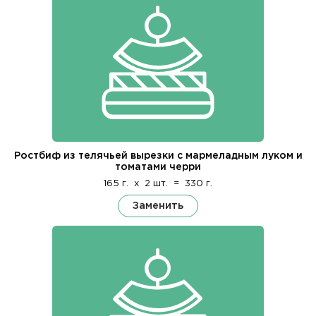
Ростбиф из телячьей вырезки с мармеладным луком и
томатами черри
165 г.
x
2 шт.
=
330 г.
Заменить