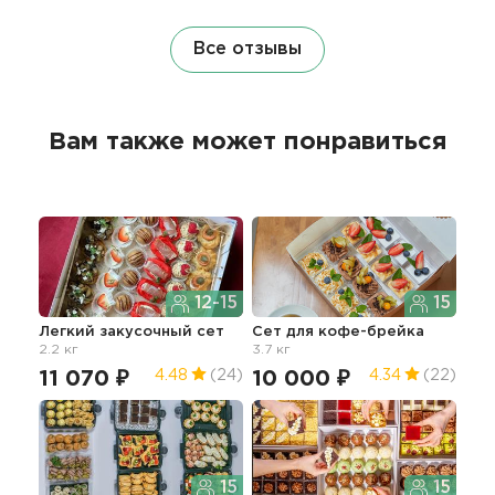
Все отзывы
Вам также может понравиться
12-15
15
Легкий закусочный сет
Сет для кофе-брейка
Сет
2.2 кг
3.7 кг
кан
11 070 ₽
10 000 ₽
9 
4.48
(24)
4.34
(22)
15
15