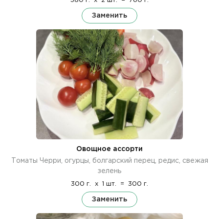
380 г.
x
2 шт.
=
760 г.
Заменить
Овощное ассорти
Томаты Черри, огурцы, болгарский перец, редис, свежая
зелень
300 г.
x
1 шт.
=
300 г.
Заменить