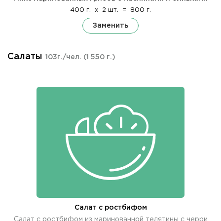
400 г.
x
2 шт.
=
800 г.
Заменить
Салаты
103г./чел.
(1 550 г.)
Салат с ростбифом
Салат с ростбифом из маринованной телятины с черри