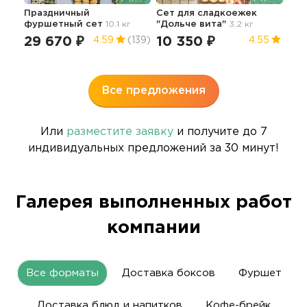
Праздничный
Сет для сладкоежек
фуршетный сет
10.1 кг
"Дольче вита"
3.2 кг
Пра
фур
29 670 ₽
10 350 ₽
4.59
(139)
4.55
6.7 
44
Все предложения
Или
разместите заявку
и получите до 7
индивидуальных предложений за 30 минут!
Галерея выполненных работ
компании
Все форматы
Доставка боксов
Фуршет
Доставка блюд и напитков
Кофе-брейк