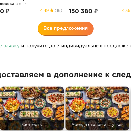
еловека
0.6 кг
0 ₽
150 380 ₽
4.49
(16)
4.36
Все предложения
е заявку
и получите до 7 индивидуальных предложени
доставляем в дополнение к сле
Скатерть
Аренда столов и стульев