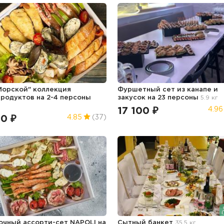
Морской" коллекция
Фуршетный сет из канапе и
родуктов на 2-4 персоны
закусок на 23 персоны
5.9 кг
17 100 ₽
4.96
50 ₽
4.85
(37)
очный ассорти-сет NAPOLI на
Сытный банкет
35.5 кг