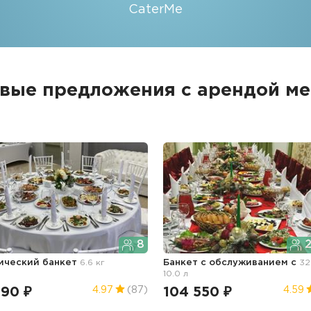
CaterMe
вые предложения с арендой м
8
2
ический банкет
6.6 кг
Банкет с обслуживанием с
32
10.0 л
990 ₽
104 550 ₽
4.97
(87)
4.59