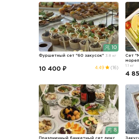
10
Фуршетный сет "60 закусок"
3.8 кг
Сет "
мореп
1.1 кг
10 400 ₽
4.49
(16)
4 8
8
Праздничный банкетный сет люкс
Закус