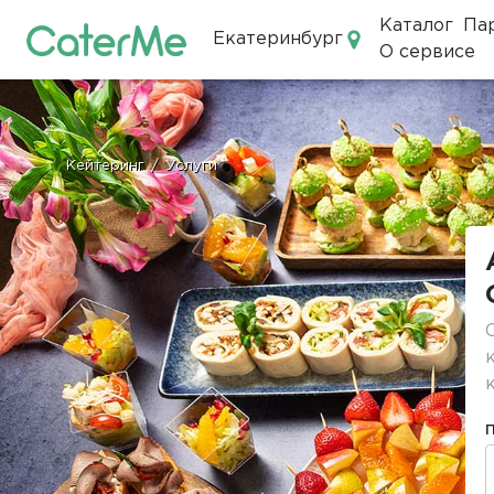
Каталог
Па
Екатеринбург
О сервисе
Кейтеринг в Екатеринбурге
Кейтеринг
/
Услуги
Строка
навигации