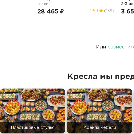
8.7 кг
2-3 ч
28 465 ₽
3 65
4.59
(139)
Или
разместит
Кресла мы пре
Пластиковые стулья
Аренда мебели