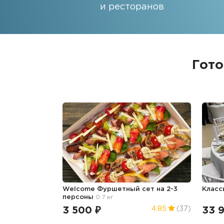
и ресторанов
Гото
Welcome Фуршетный сет на 2-3
Класс
персоны
0.7 кг
3 500 ₽
33 
4.85
(37)