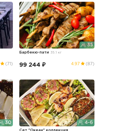
35
Барбекю-пати
35.1 кг
99 244 ₽
(71)
4.97
(87)
30
4-6
Сет "Океан" коллекция