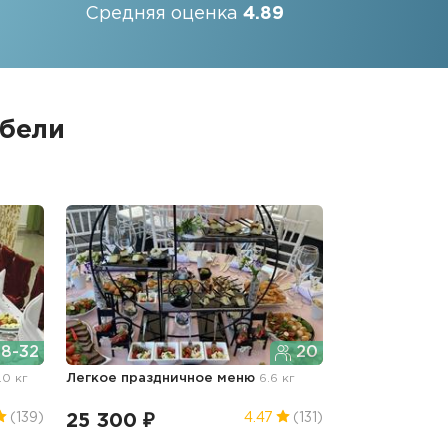
Средняя оценка
4.89
ебели
8-32
20
.0 кг
Легкое праздничное меню
6.6 кг
25 300 ₽
(139)
4.47
(131)