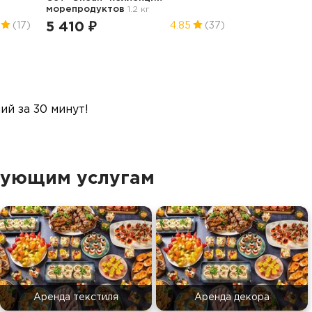
морепродуктов
1.2 кг
5 410 ₽
(17)
4.85
(37)
й за 30 минут!
дующим услугам
Аренда текстиля
Аренда декора