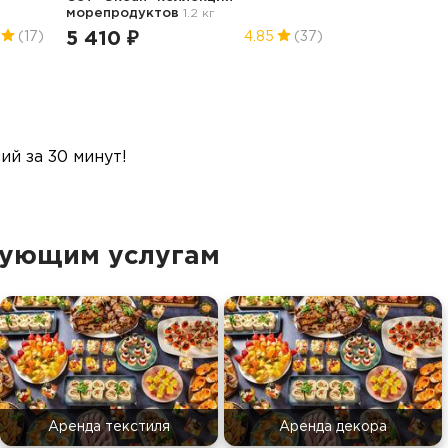
морепродуктов
1.2 кг
5 410 ₽
(17)
4.85
(37)
й за 30 минут!
дующим услугам
Аренда текстиля
Аренда декора