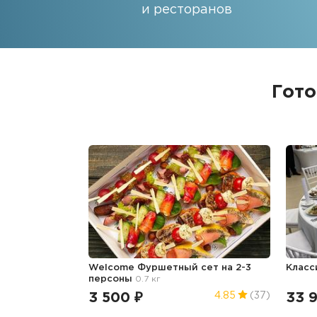
и ресторанов
Гото
Welcome Фуршетный сет на 2-3
Класс
персоны
0.7 кг
3 500 ₽
33 
4.85
(37)