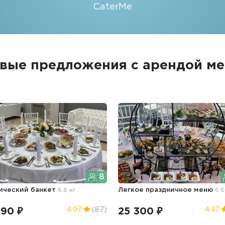
CaterMe
вые предложения с арендой м
8
ический банкет
6.6 кг
Легкое праздничное меню
6.6
990 ₽
25 300 ₽
4.97
(87)
4.47