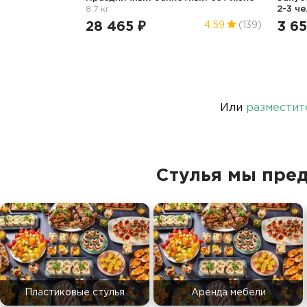
8.7 кг
2-3 ч
28 465 ₽
3 65
4.59
(139)
Или
разместит
Стулья мы пре
Пластиковые стулья
Аренда мебели