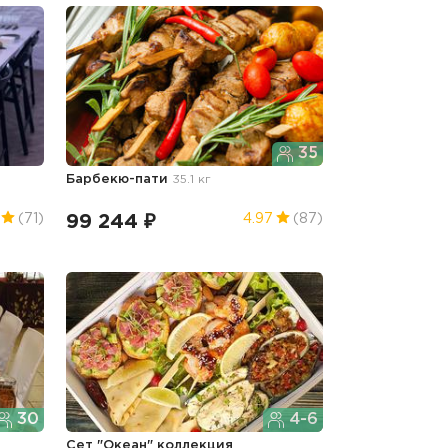
35
Барбекю-пати
35.1 кг
99 244 ₽
(71)
4.97
(87)
30
4-6
Сет "Океан" коллекция