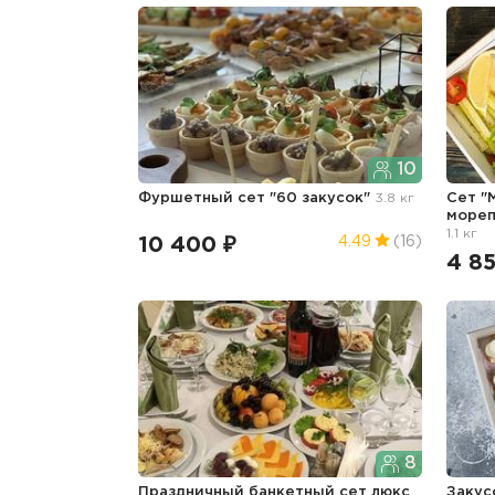
10
Фуршетный сет "60 закусок"
3.8 кг
Сет "
мореп
1.1 кг
10 400 ₽
4.49
(16)
4 8
8
Праздничный банкетный сет люкс
Закус