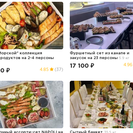
Морской" коллекция
Фуршетный сет из канапе и
родуктов на 2-4 персоны
закусок на 23 персоны
5.9 кг
17 100 ₽
4.96
50 ₽
4.85
(37)
очный ассорти-сет NAPOLI на
Сытный банкет
35.5 кг