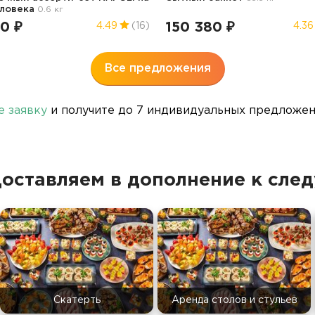
еловека
0.6 кг
0 ₽
150 380 ₽
4.49
(16)
4.36
Все предложения
е заявку
и получите до 7 индивидуальных предложени
доставляем в дополнение к сле
Скатерть
Аренда столов и стульев