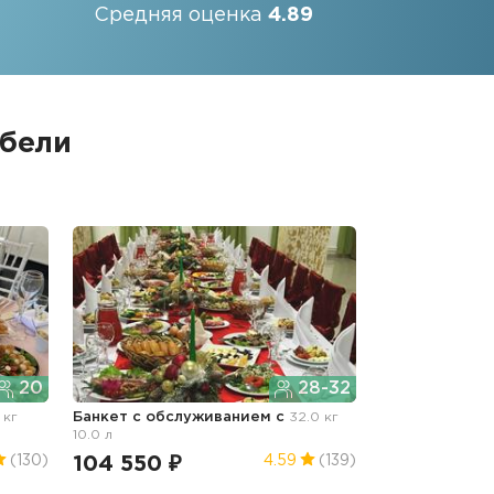
Средняя оценка
4.89
ебели
20
28-32
 кг
Банкет с обслуживанием с
32.0 кг
10.0 л
104 550 ₽
(130)
4.59
(139)