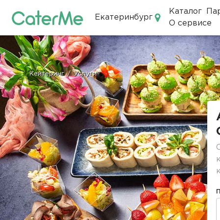
Каталог
Па
Екатеринбург
О сервисе
Кейтеринг в Екатеринбурге
Кейтеринг
/
Услуги
Строка
навигации