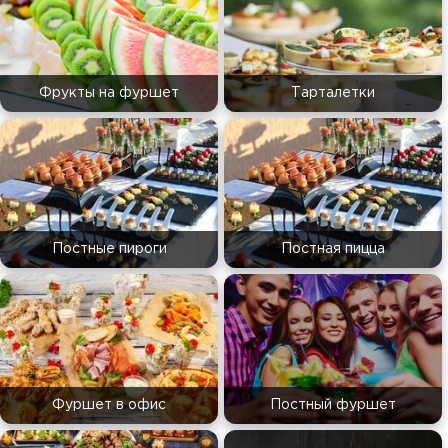
Фрукты на фуршет
Тарталетки
Постные пироги
Постная пицца
Фуршет в офис
Постный фуршет