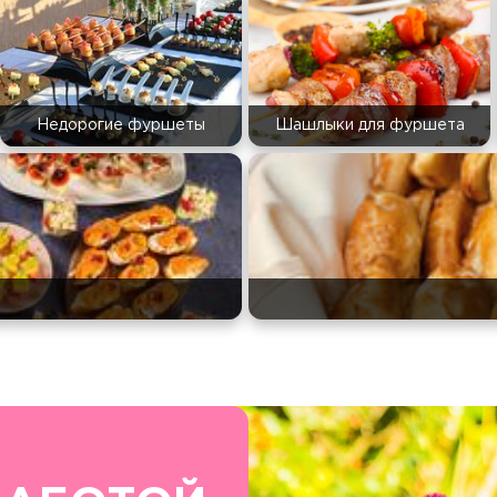
Недорогие фуршеты
Шашлыки для фуршета