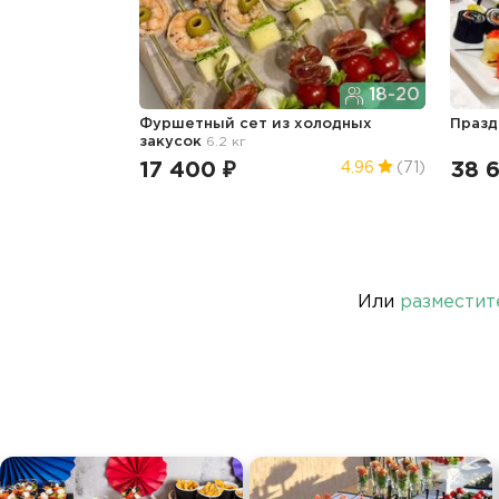
18-20
Фуршетный сет из холодных
Празд
закусок
6.2 кг
17 400 ₽
38 6
4.96
(71)
Или
разместит