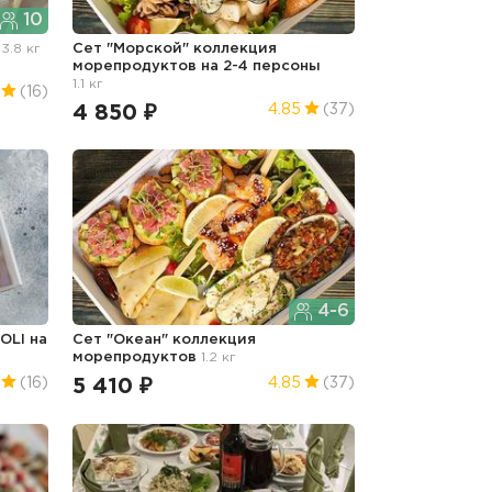
10
"
3.8 кг
Сет "Морской" коллекция
морепродуктов на 2-4 персоны
1.1 кг
(16)
4 850 ₽
4.85
(37)
4-6
OLI на
Сет "Океан" коллекция
морепродуктов
1.2 кг
5 410 ₽
(16)
4.85
(37)