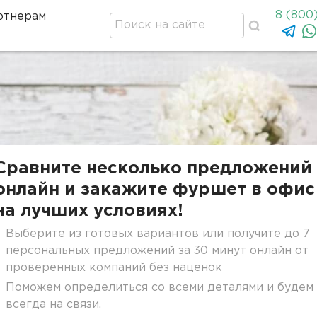
8 (800
ртнерам
Сравните несколько предложений
онлайн и закажите фуршет в офис
на лучших условиях!
Выберите из готовых вариантов или получите до 7
персональных предложений за 30 минут онлайн от
проверенных компаний без наценок
Поможем определиться со всеми деталями и будем
всегда на связи.