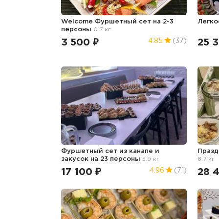
Welcome Фуршетный сет на 2-3
Легко
персоны
0.7 кг
3 500 ₽
25 
4.85
(37)
Фуршетный сет из канапе и
Празд
закусок на 23 персоны
5.9 кг
8.7 кг
17 100 ₽
28 
4.96
(71)