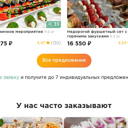
35
ничное мероприятие
11.6 кг
Недорогой фуршетный сет с
горячими закусками
6.2 кг
75 ₽
16 550 ₽
4.47
(130)
4.34
Все предложения
е заявку
и получите до 7 индивидуальных предложени
У нас часто заказывают