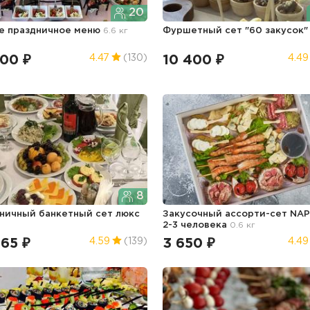
20
е праздничное меню
6.6 кг
Фуршетный сет "60 закусок
300 ₽
10 400 ₽
4.47
(130)
4.49
8
ничный банкетный сет люкс
Закусочный ассорти-сет NAP
2-3 человека
0.6 кг
465 ₽
3 650 ₽
4.59
(139)
4.49