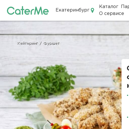
Каталог
Па
Екатеринбург
О сервисе
Кейтеринг в Екатеринбурге
Кейтеринг
/
Фуршет
Строка
навигации