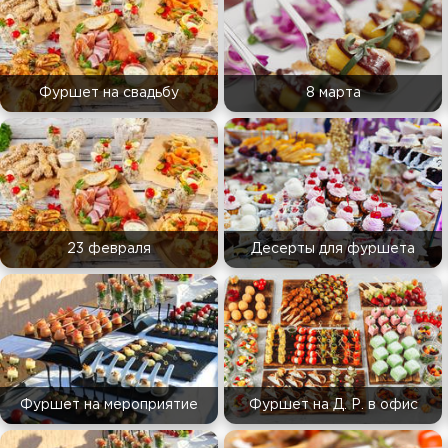
Фуршет на свадьбу
8 марта
23 февраля
Десерты для фуршета
Фуршет на мероприятие
Фуршет на Д. Р. в офис