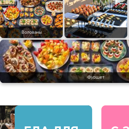
Волованы
0
Фуршет