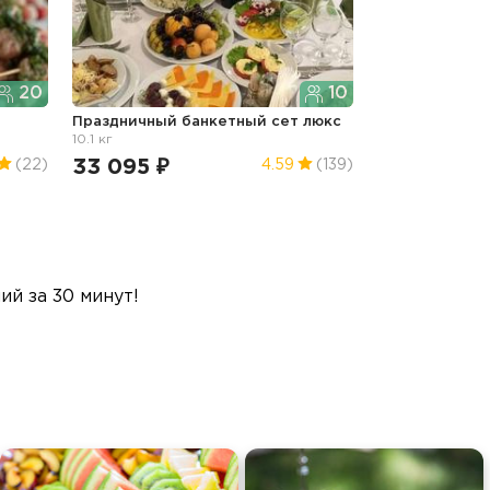
20
10
Праздничный банкетный сет люкс
10.1 кг
33 095 ₽
(22)
4.59
(139)
й за 30 минут!