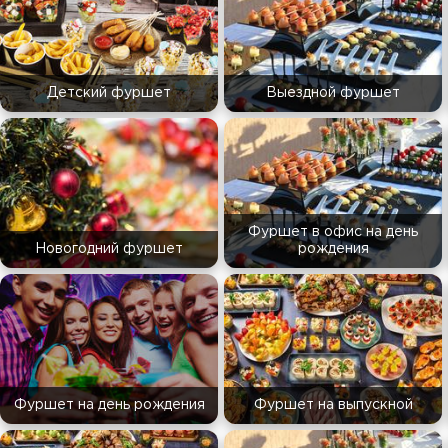
Детский фуршет
Выездной фуршет
Фуршет в офис на день
Новогодний фуршет
рождения
Фуршет на день рождения
Фуршет на выпускной