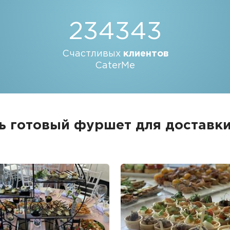
234343
Счастливых
клиентов
CaterMe
ь готовый фуршет для доставки