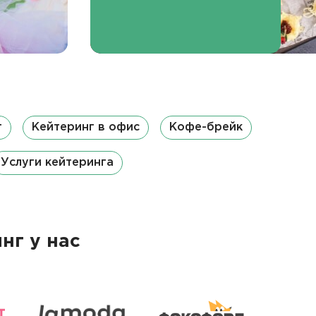
т
Кейтеринг в офис
Кофе-брейк
Услуги кейтеринга
нг у нас