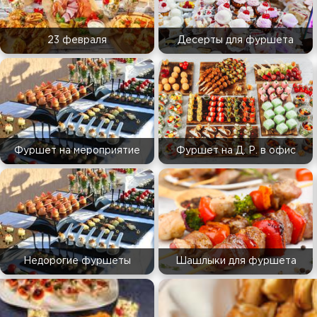
23 февраля
Десерты для фуршета
Фуршет на мероприятие
Фуршет на Д. Р. в офис
Недорогие фуршеты
Шашлыки для фуршета