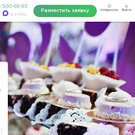
) 500-68-65
Разместить заявку
Избранное
Войти
9-21 МСК
0