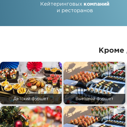
Кейтеринговых
компаний
и ресторанов
Кроме 
Детский фуршет
Выездной фуршет