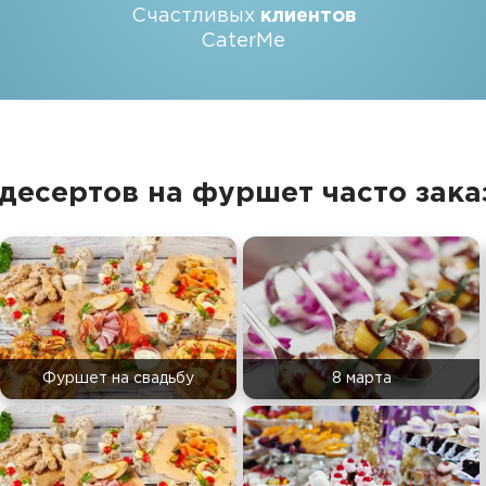
Счастливых
клиентов
CaterMe
десертов на фуршет часто зак
Фуршет на свадьбу
8 марта