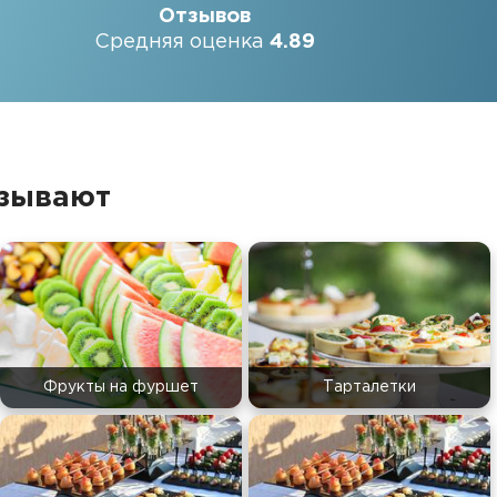
Отзывов
Средняя оценка
4.89
азывают
Фрукты на фуршет
Тарталетки