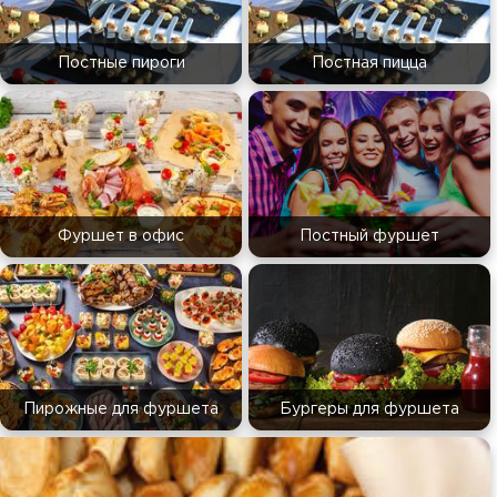
Постные пироги
Постная пицца
Фуршет в офис
Постный фуршет
Пирожные для фуршета
Бургеры для фуршета