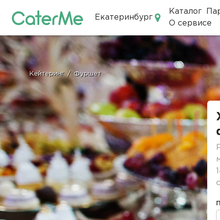
Каталог
Па
Екатеринбург
О сервисе
Кейтеринг в Екатеринбурге
Кейтеринг
/
Фуршет
Строка
навигации