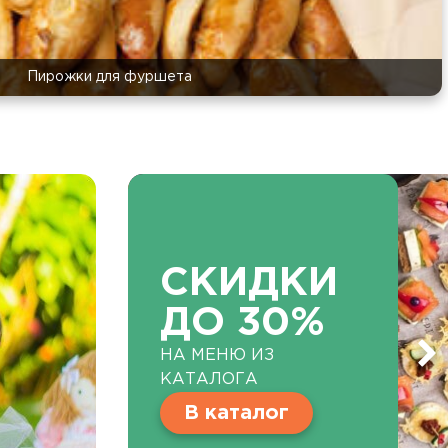
Пирожки для фуршета
СКИДКИ
ДО 30%
НА МЕНЮ ИЗ
КАТАЛОГА
В каталог