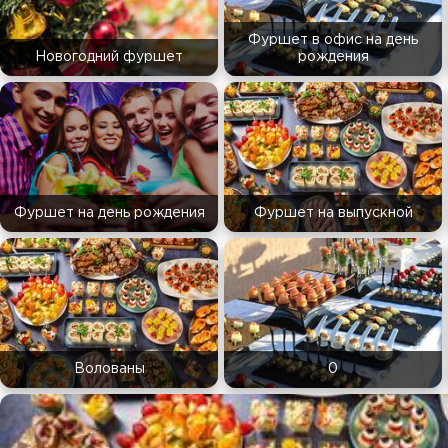
Фуршет в офис на день
Новогодний фуршет
рождения
Фуршет на день рождения
Фуршет на выпускной
Волованы
0