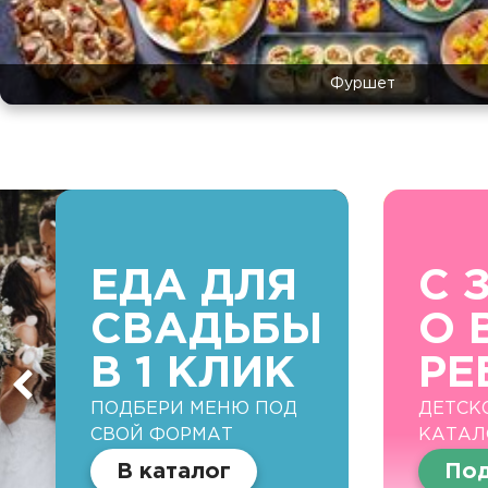
Фуршет
ЕДА ДЛЯ
С 
СВАДЬБЫ
О 
В 1 КЛИК
РЕ
ПОДБЕРИ МЕНЮ ПОД
ДЕТСК
СВОЙ ФОРМАТ
КАТАЛ
В каталог
Под