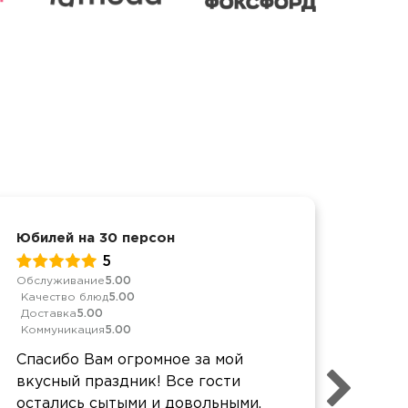
Юбилей на 30 персон
Дост
5
Обслуживание
5.00
Качес
Качество блюд
5.00
Дост
Доставка
5.00
Комм
Коммуникация
5.00
все 
Спасибо Вам огромное за мой
очен
вкусный праздник! Все гости
вкус
остались сытыми и довольными.