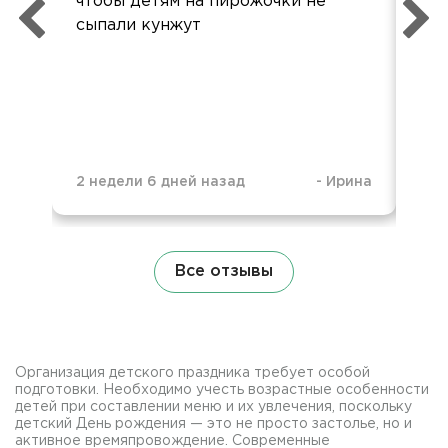
чтобы детям на пирожочки не
для
сыпали кунжут
что
не 
не 
ка
2 недели 6 дней назад
-
Ирина
11 
Все отзывы
Организация детского праздника требует особой
подготовки. Необходимо учесть возрастные особенности
детей при составлении меню и их увлечения, поскольку
детский День рождения — это не просто застолье, но и
активное времяпровождение. Современные