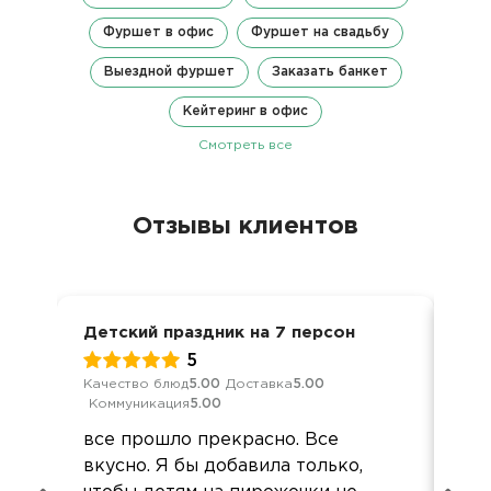
Фуршет в офис
Фуршет на свадьбу
Выездной фуршет
Заказать банкет
Кейтеринг в офис
Смотреть все
Отзывы клиентов
Детский праздник на 7 персон
Дет
5
Качество блюд
5.00
Доставка
5.00
Кач
Коммуникация
5.00
Ком
все прошло прекрасно. Все
Офо
вкусно. Я бы добавила только,
вре