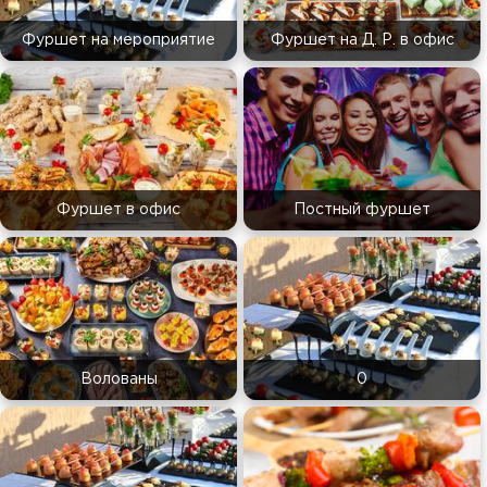
Фуршет на мероприятие
Фуршет на Д. Р. в офис
Фуршет в офис
Постный фуршет
Волованы
0