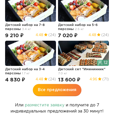
Детский набор на 7-8
Детский набор на 5-6
Д
персоны
3.4 кг
персоны
2.6 кг
8.
9 210 ₽
7 020 ₽
1
4.48
(24)
4.48
(24)
12
Детский набор на 3-4
Детский сет "Именинник"
Ф
персоны
1.7 кг
7.0 кг
д
4 830 ₽
13 600 ₽
1
4.48
(24)
4.96
(71)
Все предложения
Или
разместите заявку
и получите до 7
индивидуальных предложений за 30 минут!