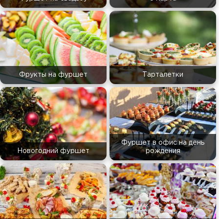
Фрукты на фуршет
Тарталетки
Фуршет в офис на день
Новогодний фуршет
рождения