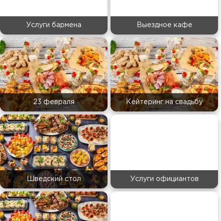
Услуги бармена
Выездное кафе
23 февраля
Кейтеринг на свадьбу
Шведский стол
Услуги официантов