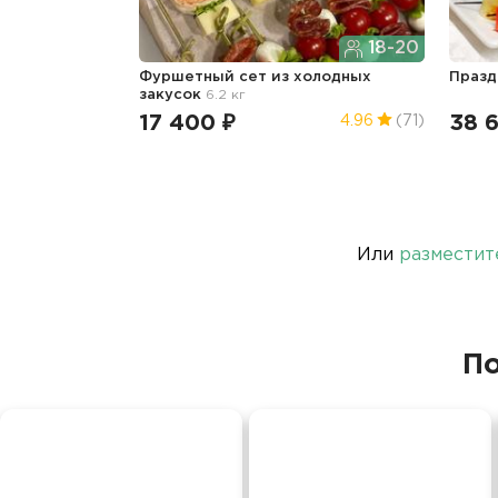
18-20
Фуршетный сет из холодных
Празд
закусок
6.2 кг
17 400 ₽
38 6
4.96
(71)
Или
разместит
По