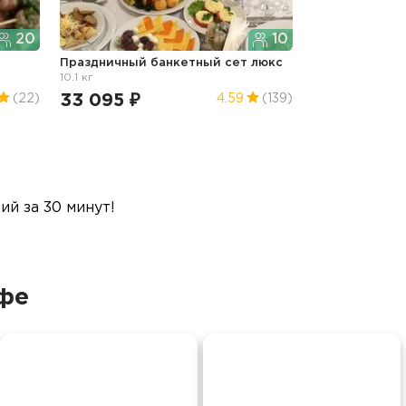
20
10
Праздничный банкетный сет люкс
10.1 кг
33 095 ₽
(22)
4.59
(139)
й за 30 минут!
фе