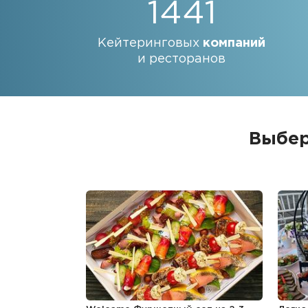
1441
Кейтеринговых
компаний
и ресторанов
Выбер