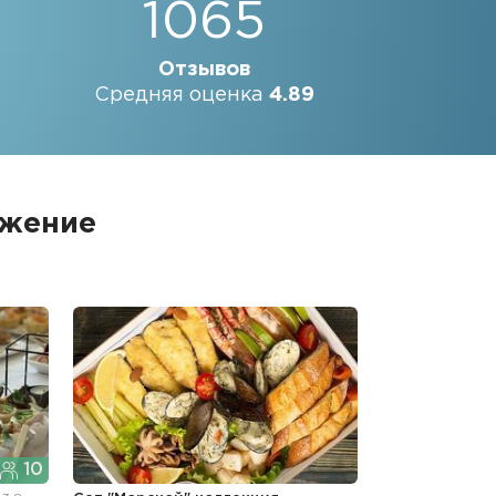
1065
Отзывов
Средняя оценка
4.89
ожение
10