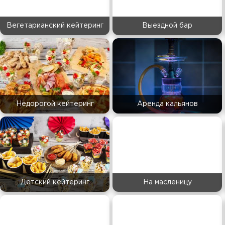
Вегетарианский кейтеринг
Выездной бар
Недорогой кейтеринг
Аренда кальянов
Детский кейтеринг
На масленицу