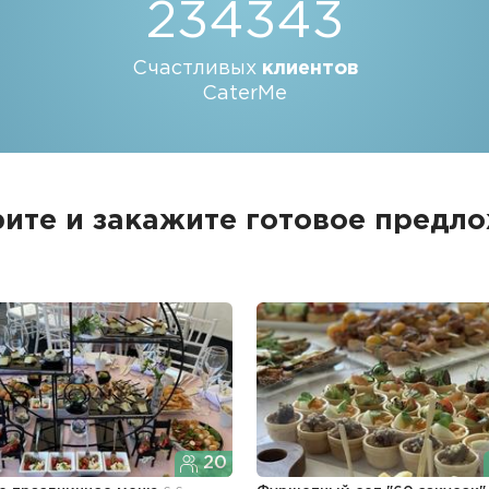
234343
Счастливых
клиентов
CaterMe
ите и закажите
готовое предл
20