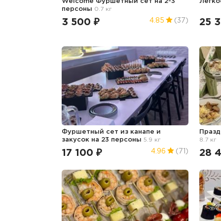
Welcome Фуршетный сет на 2-3
Легко
персоны
0.7 кг
3 500 ₽
25 
4.85
(37)
Фуршетный сет из канапе и
Празд
закусок на 23 персоны
5.9 кг
8.7 кг
17 100 ₽
28 
4.96
(71)