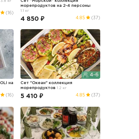
"
3.8 кг
Сет "Морской" коллекция
морепродуктов на 2-4 персоны
1.1 кг
(16)
4 850 ₽
4.85
(37)
4-6
OLI на
Сет "Океан" коллекция
морепродуктов
1.2 кг
5 410 ₽
(16)
4.85
(37)