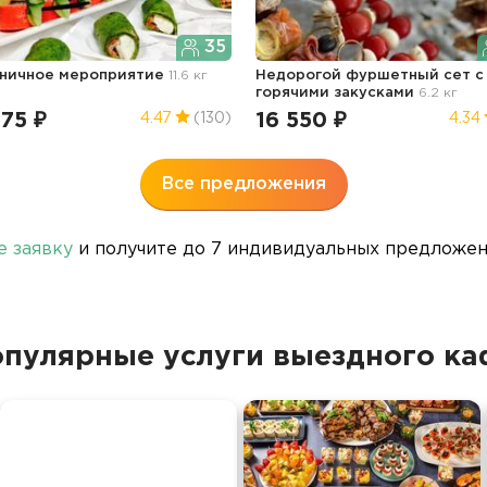
35
ничное мероприятие
11.6 кг
Недорогой фуршетный сет с
горячими закусками
6.2 кг
75 ₽
16 550 ₽
4.47
(130)
4.34
Все предложения
е заявку
и получите до 7 индивидуальных предложени
пулярные услуги выездного ка