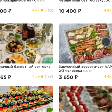
е праздничное меню
6.6 кг
Фуршетный сет "60 закусок
300 ₽
10 400 ₽
4.47
(130)
4.49
8
ничный банкетный сет люкс
Закусочный ассорти-сет NAP
2-3 человека
0.6 кг
465 ₽
3 650 ₽
4.59
(139)
4.49