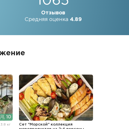
1065
Отзывов
Средняя оценка
4.89
ожение
10
"
3.8 кг
Сет "Морской" коллекция