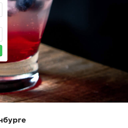
нбурге