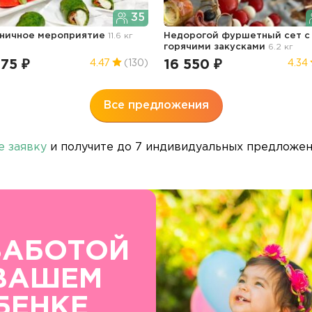
35
ничное мероприятие
11.6 кг
Недорогой фуршетный сет с
горячими закусками
6.2 кг
75 ₽
16 550 ₽
4.47
(130)
4.34
Все предложения
е заявку
и получите до 7 индивидуальных предложени
ЗАБОТОЙ
ВАШЕМ
БЕНКЕ