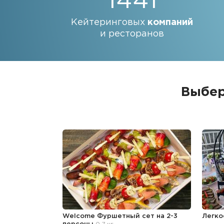
1441
Кейтеринговых
компаний
и ресторанов
Выбер
Welcome Фуршетный сет на 2-3
Легко