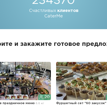
234370
Счастливых
клиентов
CaterMe
ите и закажите
готовое предл
20
е праздничное меню
6.6 кг
Фуршетный сет "60 закусок