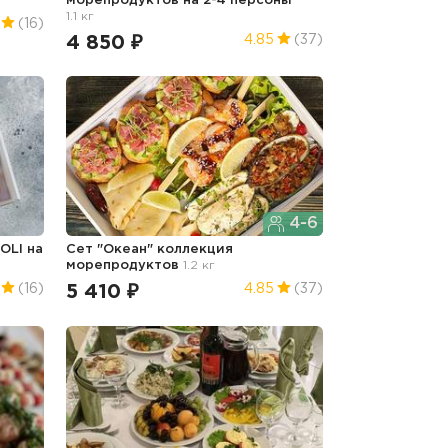
морепродуктов на 2-4 персоны
1.1 кг
(16)
4 850 ₽
4.85
(37)
4-6
OLI на
Сет "Океан" коллекция
морепродуктов
1.2 кг
5 410 ₽
(16)
4.85
(37)