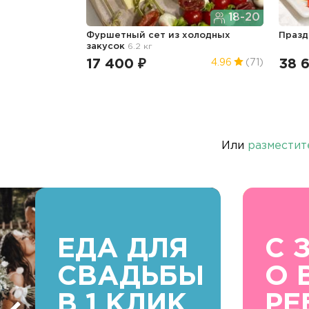
18-20
Фуршетный сет из холодных
Празд
закусок
6.2 кг
17 400 ₽
38 6
4.96
(71)
Или
разместит
ЕДА ДЛЯ
С 
СВАДЬБЫ
О 
В 1 КЛИК
РЕ