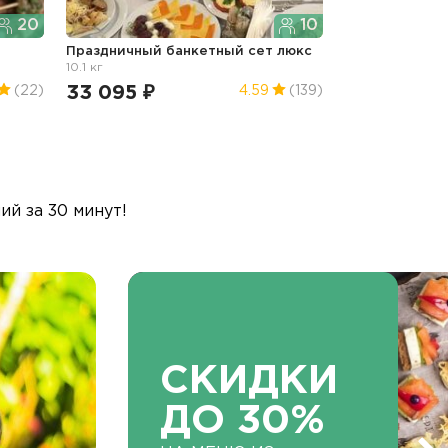
20
10
Праздничный банкетный сет люкс
10.1 кг
33 095 ₽
(22)
4.59
(139)
й за 30 минут!
СКИДКИ
ДО 30%