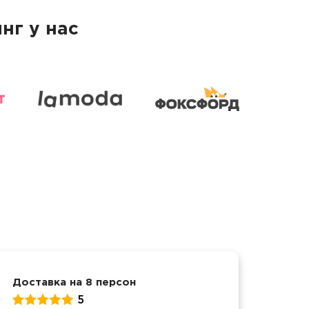
нг у нас
Доставка на 8 персон
Детс
5