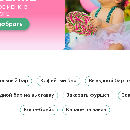
ОЕ МЕНЮ В
ОГЕ
обрать
ольный бар
Кофейный бар
Выездной бар н
дной бар на выставку
Заказать фуршет
Зак
Кофе-брейк
Канапе на заказ