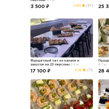
персоны
0.7 кг
3 500 ₽
25 
4.85
(37)
Фуршетный сет из канапе и
Празд
закусок на 23 персоны
5.9 кг
8.7 кг
17 100 ₽
28 
4.96
(71)