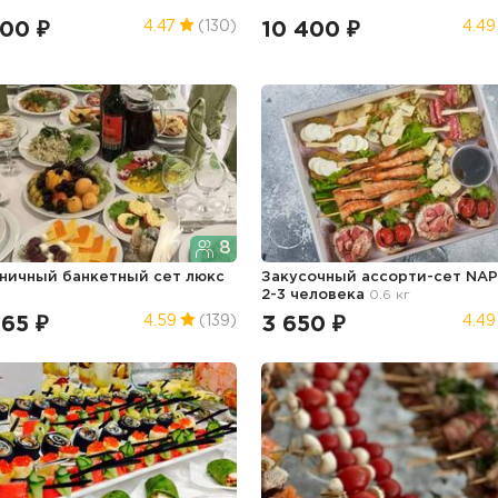
300 ₽
10 400 ₽
4.47
(130)
4.49
8
ничный банкетный сет люкс
Закусочный ассорти-сет NAP
2-3 человека
0.6 кг
465 ₽
3 650 ₽
4.59
(139)
4.49