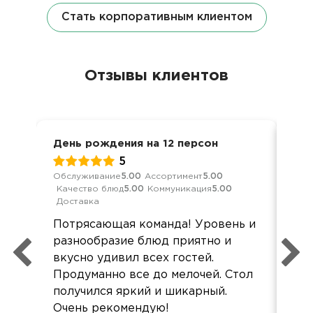
Стать корпоративным клиентом
Отзывы клиентов
День рождения на 12 персон
Пре
5
Обслуживание
5.00
Ассортимент
5.00
Кач
Качество блюд
5.00
Коммуникация
5.00
Ком
Доставка
Все
Потрясающая команда! Уровень и
чет
разнообразие блюд приятно и
фур
вкусно удивил всех гостей.
Спа
Продуманно все до мелочей. Стол
получился яркий и шикарный.
Очень рекомендую!