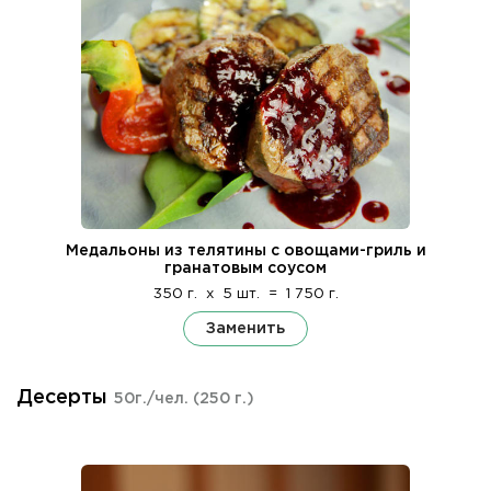
Медальоны из телятины с овощами-гриль и
гранатовым соусом
350 г.
x
5 шт.
=
1 750 г.
Заменить
Десерты
50г./чел.
(250 г.)