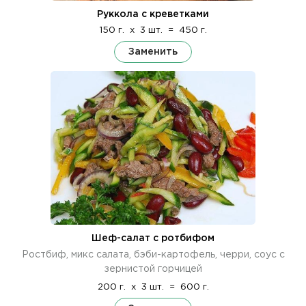
Руккола с креветками
150 г.
x
3 шт.
=
450 г.
Заменить
Шеф-салат с ротбифом
Ростбиф, микс салата, бэби-картофель, черри, соус с
зернистой горчицей
200 г.
x
3 шт.
=
600 г.