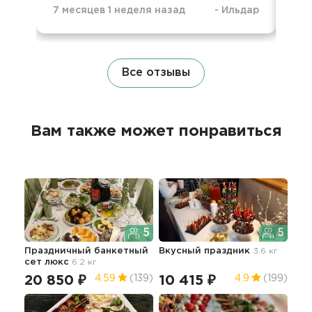
7 месяцев 1 неделя назад
-
Ильдар
1 г
Все отзывы
Вам также может понравиться
5
5
Праздничный банкетный
Вкусный праздник
3.6 кг
Пра
сет люкс
6.2 кг
сет
20 850 ₽
10 415 ₽
13
4.59
(139)
4.9
(199)