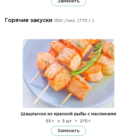
Заменить
Горячие закуски
155г./чел.
(775 г.)
Шашлычок из красной рыбы с маслинами
55 г.
x
5 шт.
=
275 г.
Заменить