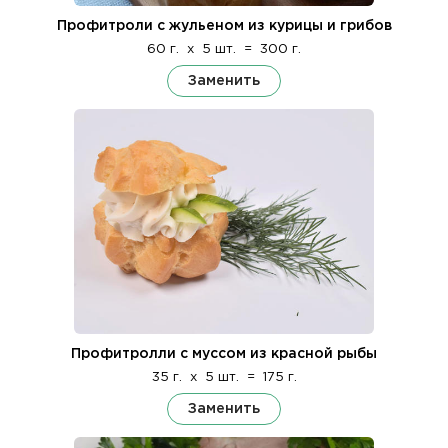
Профитроли с жульеном из курицы и грибов
60 г.
x
5 шт.
=
300 г.
Заменить
Профитролли с муссом из красной рыбы
35 г.
x
5 шт.
=
175 г.
Заменить