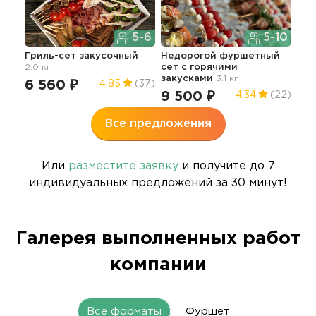
5-6
5-10
Гриль-сет закусочный
Недорогой фуршетный
Сет
2.0 кг
сет с горячими
кол
закусками
3.1 кг
мор
6 560 ₽
4.85
(37)
9 500 ₽
5 
4.34
(22)
Все предложения
Или
разместите заявку
и получите до 7
индивидуальных предложений за 30 минут!
Галерея выполненных работ
компании
Все форматы
Фуршет