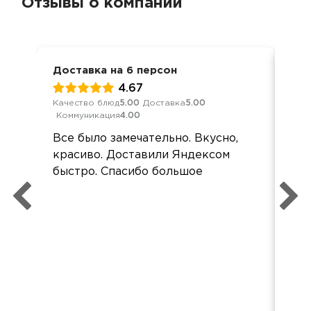
Отзывы о компании
Доставка на 6 персон
Кор
4.67
Качество блюд
5.00
Доставка
5.00
Кач
Коммуникация
4.00
Ком
Все было замечательно. Вкусно,
Спа
красиво. Доставили Яндексом
ши
быстро. Спасибо большое
оче