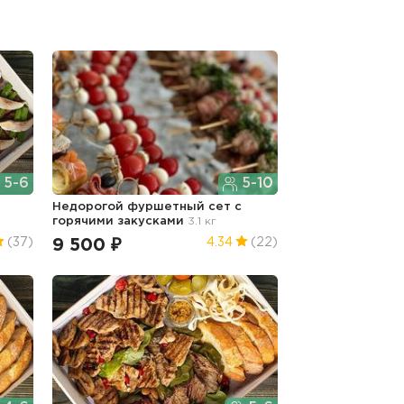
5-6
5-10
Недорогой фуршетный сет с
горячими закусками
3.1 кг
9 500 ₽
(37)
4.34
(22)