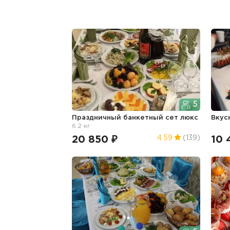
5
Праздничный банкетный сет люкс
Вкус
6.2 кг
20 850 ₽
10 
4.59
(139)