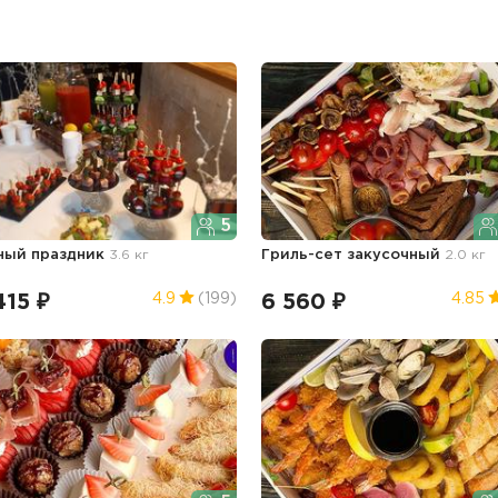
5
ный праздник
3.6 кг
Гриль-сет закусочный
2.0 кг
415 ₽
6 560 ₽
4.9
(199)
4.85