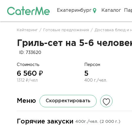
Екатеринбург
Каталог
Па
Кейтеринг в Екатеринбурге
Кейтеринг
/
Готовые предложения
/
Доставка блюд и 
Строка
навигации
Гриль-сет на 5-6 человек
ID: 733620
Стоимость
Персон
6 560 ₽
5
1312 ₽/чел
400 г./чел.
Меню
Скорректировать
Горячие закуски
400г./чел.
(2 000 г.)