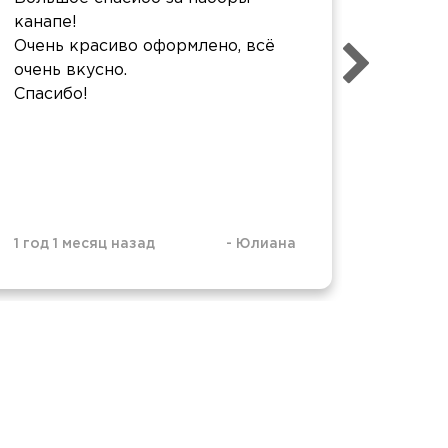
канапе!
лучше 
Очень красиво оформлено, всё
красив
очень вкусно.
эстети
Спасибо!
1 год 1 месяц назад
-
Юлиана
1 год 4