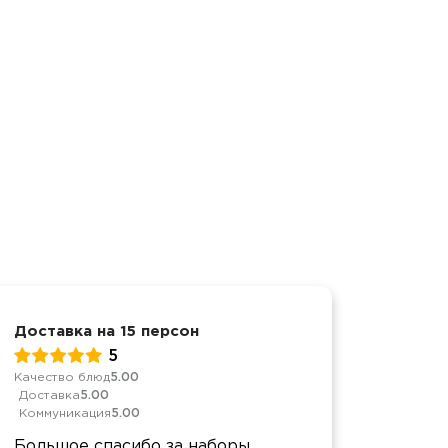
Доставка на 15 персон
День р
5
Качество блюд
5.00
Качеств
Доставка
5.00
Достав
Коммуникация
5.00
Коммун
Большое спасибо за наборы
Все п