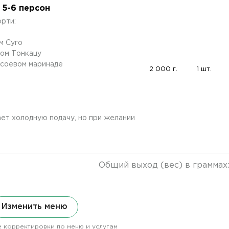
 5-6 персон
рти:
м Суго
сом Тонкацу
-соевом маринаде
2 000 г.
1 шт.
ет холодную подачу, но при желании
Общий выход (вес) в граммах
Изменить меню
 корректировки по меню и услугам