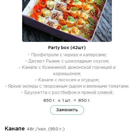
Party box (42шт)
~ Профитроли с чоризо и каперсами;
~ Десерт Рыжик с шоколадным соусом;
~ Канапе с бужениной, дижонской горчицей и
корнишоном;
~ Канапе с лососем и огурцом;
~ Яркие эклеры с творожным сыром и вялеными томатами;
~ Брускетта с ростбифом и пряной сливой;
850 г.
x
1 шт.
=
850 г.
Заменить
Канапе
48г./чел.
(950 г.)