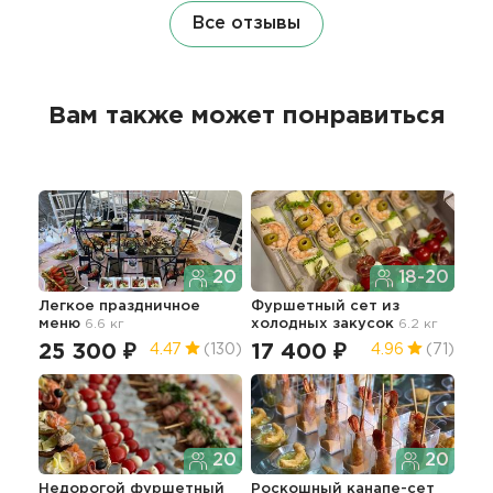
Все отзывы
Вам также может понравиться
20
18-20
Легкое праздничное
Фуршетный сет из
Сет
меню
6.6 кг
холодных закусок
6.2 кг
ста
25 300 ₽
17 400 ₽
14
4.47
(130)
4.96
(71)
20
20
Недорогой фуршетный
Роскошный канапе-сет
Сет