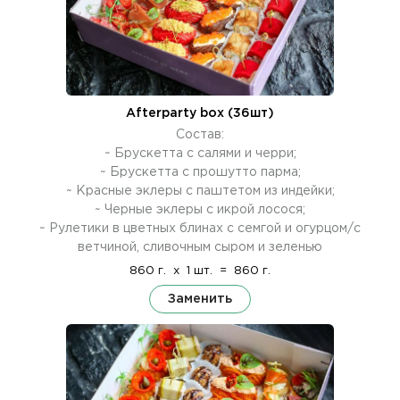
Afterparty box (36шт)
Состав:
~ Брускетта с салями и черри;
~ Брускетта с прошутто парма;
~ Красные эклеры с паштетом из индейки;
~ Черные эклеры с икрой лосося;
~ Рулетики в цветных блинах с семгой и огурцом/с
ветчиной, сливочным сыром и зеленью
860 г.
x
1 шт.
=
860 г.
Заменить