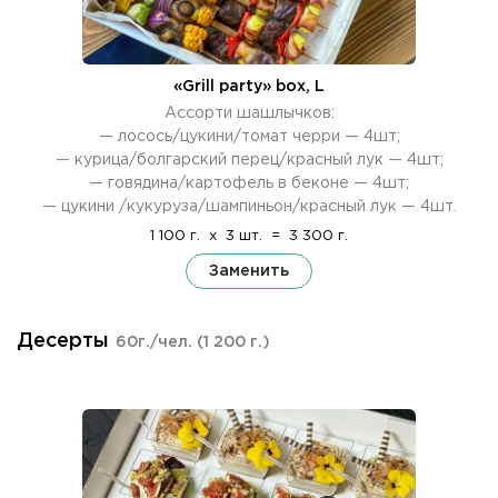
«Grill party» box, L
Ассорти шашлычков:
— лосось/цукини/томат черри — 4шт;
— курица/болгарский перец/красный лук — 4шт;
— говядина/картофель в беконе — 4шт;
— цукини /кукуруза/шампиньон/красный лук — 4шт.
1 100 г.
x
3 шт.
=
3 300 г.
Заменить
Десерты
60г./чел.
(1 200 г.)