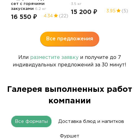
сет с горячими
3.5 кг
4.5 
закусками
6.2 кг
15 200 ₽
11
3.95
(5)
16 550 ₽
4.34
(22)
Все предложения
Или
разместите заявку
и получите до 7
индивидуальных предложений за 30 минут!
Галерея выполненных работ
компании
Все форматы
Доставка блюд и напитков
Фуршет