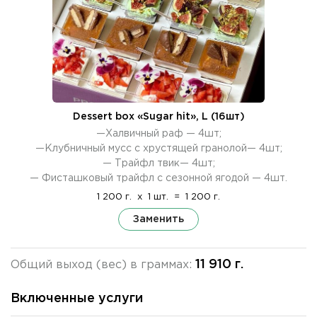
Dessert box «Sugar hit», L (16шт)
—Халвичный раф — 4шт;
—Клубничный мусс с хрустящей гранолой— 4шт;
— Трайфл твик— 4шт;
— Фисташковый трайфл с сезонной ягодой — 4шт.
1 200 г.
x
1 шт.
=
1 200 г.
Заменить
11 910 г.
Общий выход (вес) в граммах:
Включенные услуги