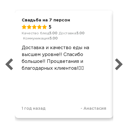
Свадьба на 7 персон
Дос
5
Качество блюд
5.00
Доставка
5.00
Кач
Коммуникация
5.00
Ком
Доставка и качество еды на
все
высшем уровне!! Спасибо
про
большое!! Процветания и
неб
благодарных клиентов!❤️‍🔥
тар
пок
спа
1 год назад
-
Анастасия
1 г