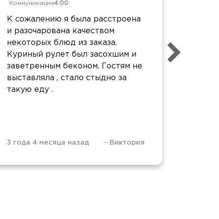
Коммуникация
4.00
Коммун
К сожалению я была расстроена
Огром
и разочарована качеством
ожидал
некоторых блюд из заказа.
порции
Куриный рулет был засохшим и
меньше
заветренным беконом. Гостям не
высшем
выставляла , стало стыдно за
такую еду .
3 года 4 месяца назад
-
Виктория
3 года 