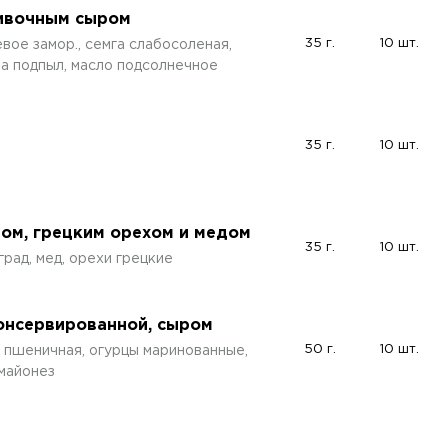
ливочным сыром
35 г.
10 шт.
вое замор., семга слабосоленая,
на подпыл, масло подсолнечное
35 г.
10 шт.
ом, грецким орехом и медом
35 г.
10 шт.
град, мед, орехи грецкие
консервированной, сыром
50 г.
10 шт.
 пшеничная, огурцы маринованные,
 майонез