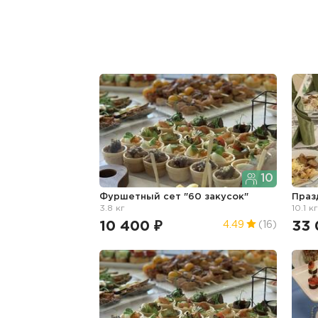
10
Фуршетный сет "60 закусок"
Праз
3.8 кг
10.1 к
10 400 ₽
33 
4.49
(16)