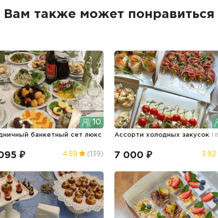
Вам также может понравиться
10
дничный банкетный сет люкс
Ассорти холодных закусок
1.
г
095 ₽
7 000 ₽
4.59
(139)
3.92