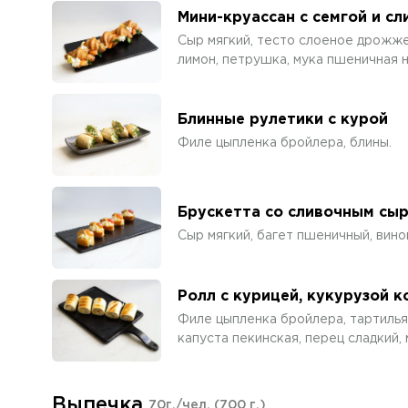
Мини-круассан с семгой и с
Сыр мягкий, тесто слоеное дрожже
лимон, петрушка, мука пшеничная 
Блинные рулетики с курой
Филе цыпленка бройлера, блины.
Брускетта со сливочным сыр
Сыр мягкий, багет пшеничный, вино
Ролл с курицей, кукурузой 
Филе цыпленка бройлера, тартилья
капуста пекинская, перец сладкий,
Выпечка
70г./чел.
(700 г.)