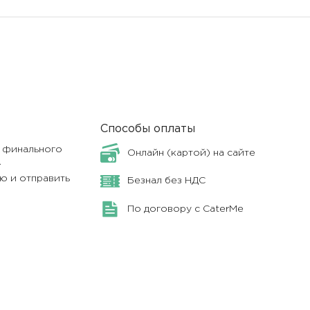
Способы оплаты
я финального
Онлайн (картой) на сайте
.
ю и отправить
Безнал без НДС
По договору с CaterMe