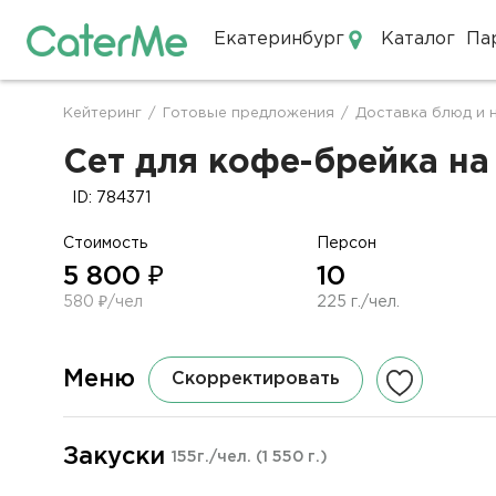
Екатеринбург
Каталог
Па
Кейтеринг в Екатеринбурге
Кейтеринг
/
Готовые предложения
/
Доставка блюд и 
Строка
навигации
Сет для кофе-брейка на 
ID: 784371
Стоимость
Персон
5 800 ₽
10
580 ₽/чел
225 г./чел.
Меню
Скорректировать
Закуски
155г./чел.
(1 550 г.)