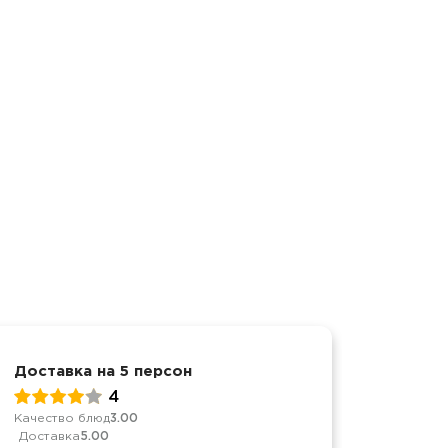
Доставка на 5 персон
Достав
4
Качество блюд
3.00
Качеств
Доставка
5.00
Достав