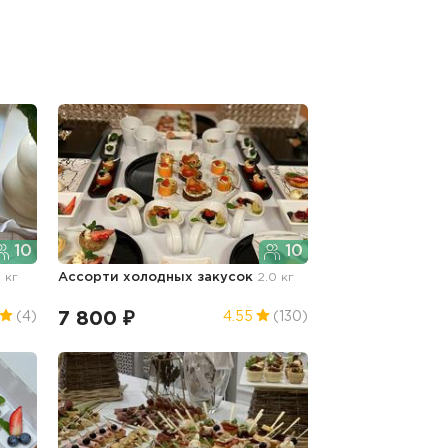
10
10
8 кг
Ассорти холодных закусок
2.0 кг
7 800 ₽
(4)
4.55
(130)