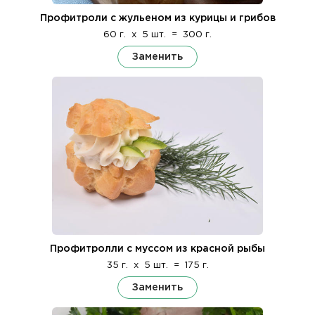
Профитроли с жульеном из курицы и грибов
60 г.
x
5 шт.
=
300 г.
Заменить
Профитролли с муссом из красной рыбы
35 г.
x
5 шт.
=
175 г.
Заменить