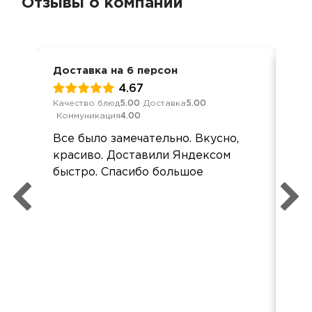
Отзывы о компании
Доставка на 6 персон
Кор
4.67
Качество блюд
5.00
Доставка
5.00
Кач
Коммуникация
4.00
Ком
Все было замечательно. Вкусно,
Спа
красиво. Доставили Яндексом
ши
быстро. Спасибо большое
оче