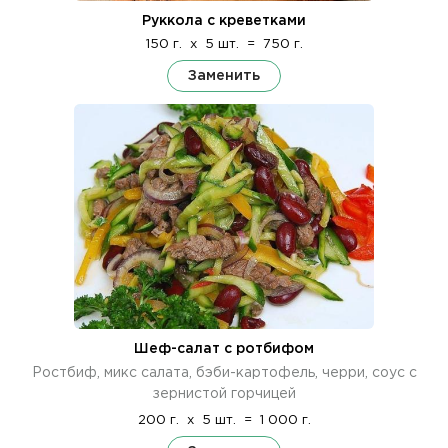
Руккола с креветками
150 г.
x
5 шт.
=
750 г.
Заменить
Шеф-салат с ротбифом
Ростбиф, микс салата, бэби-картофель, черри, соус с
зернистой горчицей
200 г.
x
5 шт.
=
1 000 г.