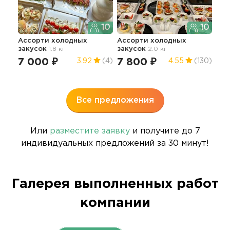
10
10
Ассорти холодных
Ассорти холодных
Фур
закусок
1.8 кг
закусок
2.0 кг
сал
7 000 ₽
7 800 ₽
10
3.92
(4)
4.55
(130)
Все предложения
Или
разместите заявку
и получите до 7
индивидуальных предложений за 30 минут!
Галерея выполненных работ
компании