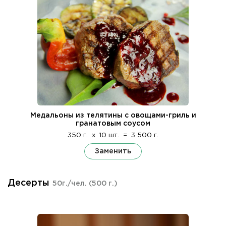
Медальоны из телятины с овощами-гриль и
гранатовым соусом
350 г.
x
10 шт.
=
3 500 г.
Заменить
Десерты
50г./чел.
(500 г.)