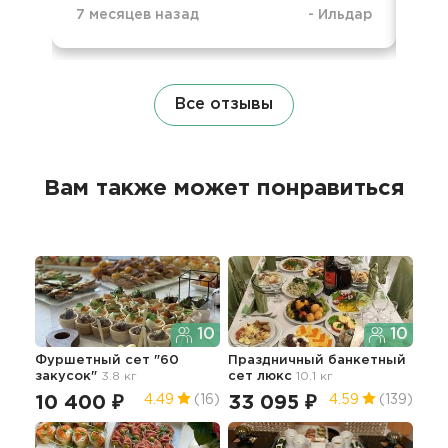
7 месяцев назад
-
Ильдар
1 г
Все отзывы
Вам также может понравиться
10
10
Фуршетный сет "60
Праздничный банкетный
Фур
закусок"
3.8 кг
сет люкс
10.1 кг
зак
10 400 ₽
33 095 ₽
9 
4.49
(16)
4.59
(139)