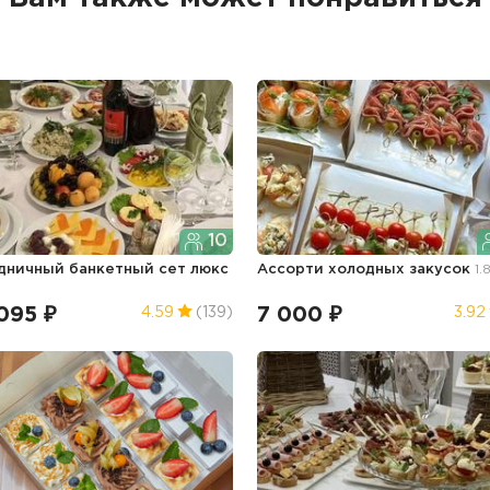
10
дничный банкетный сет люкс
Ассорти холодных закусок
1.
г
095 ₽
7 000 ₽
4.59
(139)
3.92