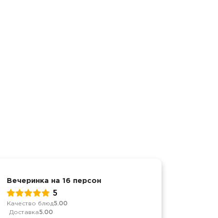
Вечеринка на 16 персон
Достав
5
Качество блюд
5.00
Качеств
Доставка
5.00
Достав