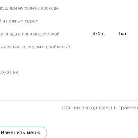
здушным муссом из авокадо
й и нежным сыром
670 г.
1 шт.
Тапенада и мини моцареллой
ьками манго, медом и дробленым
92/21, 84
Общий выход (вес) в грамма
Изменить меню