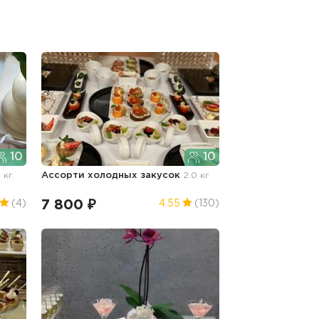
10
10
8 кг
Ассорти холодных закусок
2.0 кг
7 800 ₽
(4)
4.55
(130)