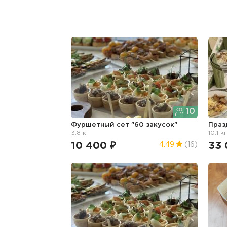
10
Фуршетный сет "60 закусок"
Праз
3.8 кг
10.1 к
10 400 ₽
33 
4.49
(16)