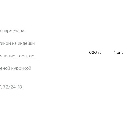
а пармезана
тиком из индейки
620 г.
1 шт.
 вяленым томатом
ченой курочкой
, 72/24, 18