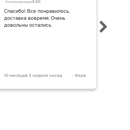
Коммуникация
5.00
Коммун
Спасибо! Все понравилось,
Все пр
доставка вовремя. Очень
востор
довольны остались.
понрав
очень
10 месяцев 3 недели назад
-
Вера
11 меся