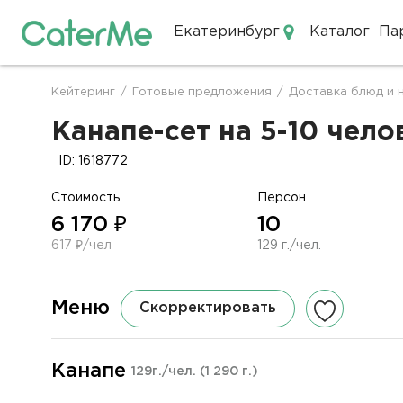
Екатеринбург
Каталог
Па
Кейтеринг в Екатеринбурге
Кейтеринг
/
Готовые предложения
/
Доставка блюд и 
Строка
навигации
Канапе-сет на 5-10 чело
ID: 1618772
Стоимость
Персон
6 170 ₽
10
617 ₽/чел
129 г./чел.
Меню
Скорректировать
Канапе
129г./чел.
(1 290 г.)