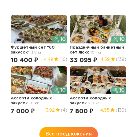
10
10
Фуршетный сет "60
Праздничный банкетный
Фур
закусок"
3.8 кг
сет люкс
10.1 кг
зак
10 400 ₽
33 095 ₽
9 
4.49
(16)
4.59
(139)
10
10
Ассорти холодных
Ассорти холодных
Сет
закусок
1.8 кг
закусок
2.0 кг
2.3 
7 000 ₽
7 800 ₽
5 
3.92
(4)
4.55
(130)
Все предложения