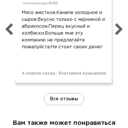
Коммуникация
5.00
Ком
Мясо жесткое.Канапе холодное и
Все
сырое.Вкусно только с черникой и
так
абрикосом.Перец вкусный и
вку
колбаски.Больше мне эту
компанию не предлагайте
пожалуйста.Не стоит своих денег
4 недели назад
-
Екатерина Кушнарева
7 м
Все отзывы
Вам также может понравиться