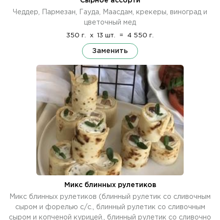
Сырное ассорти
Чеддер, Пармезан, Гауда, Маасдам, крекеры, виноград и
цветочный мед
350 г.
x
13 шт.
=
4 550 г.
Заменить
Микс блинных рулетиков
Микс блинных рулетиков (блинный рулетик со сливочным
сыром и форелью с/с., блинный рулетик со сливочным
сыром и копченой курицей., блинный рулетик со сливочно