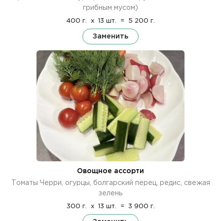
грибным мусом)
400 г.
x
13 шт.
=
5 200 г.
Заменить
Овощное ассорти
Томаты Черри, огурцы, болгарский перец, редис, свежая
зелень
300 г.
x
13 шт.
=
3 900 г.