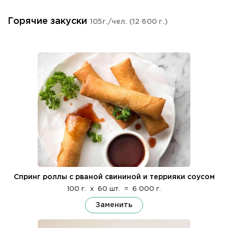
Горячие закуски
105г./чел.
(12 600 г.)
Спринг роллы с рваной свининой и террияки соусом
100 г.
x
60 шт.
=
6 000 г.
Заменить