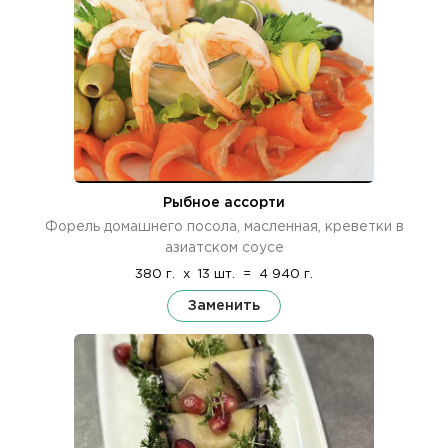
Рыбное ассорти
Форель домашнего посола, масленная, креветки в
азиатском соусе
380 г.
x
13 шт.
=
4 940 г.
Заменить