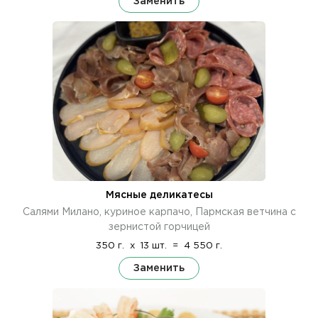
Заменить
Мясные деликатесы
Салями Милано, куриное карпачо, Пармская ветчина с
зернистой горчицей
350 г.
x
13 шт.
=
4 550 г.
Заменить