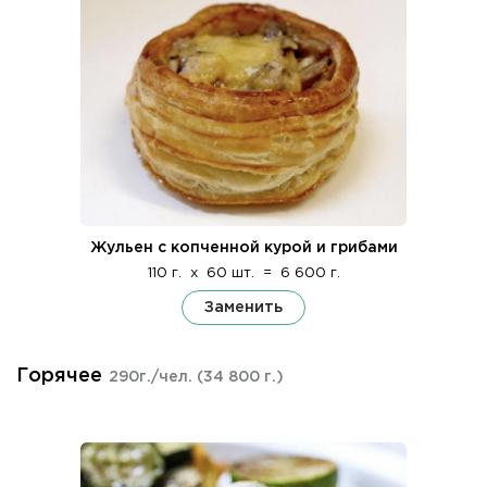
Жульен с копченной курой и грибами
110 г.
x
60 шт.
=
6 600 г.
Заменить
Горячее
290г./чел.
(34 800 г.)