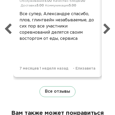
Обслуживание
5.00
Качество блюд
5.00
Кач
Доставка
5.00
Коммуникация
5.00
Ком
Все супер, Александре спасибо,
Все
плов, глинтвейн незабываемые, до
Не
сих пор все участники
пе
соревнований делятся своим
восторгом от еды, сервиса
7 месяцев 1 неделя назад
-
Елизавета
1 г
Все отзывы
Вам также может понравиться