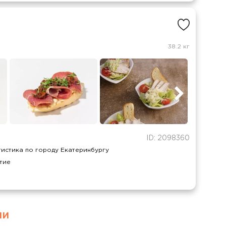
38.2 кг
ID: 2098360
истика по городу Екатеринбургу
тие
ми