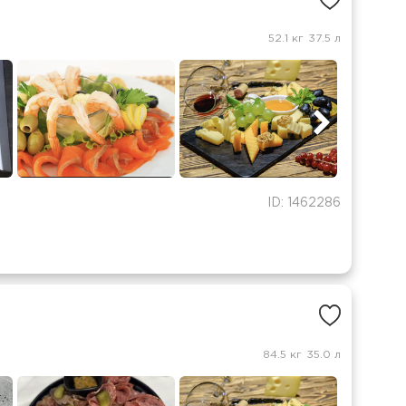
52.1 кг
37.5 л
ID: 1462286
84.5 кг
35.0 л