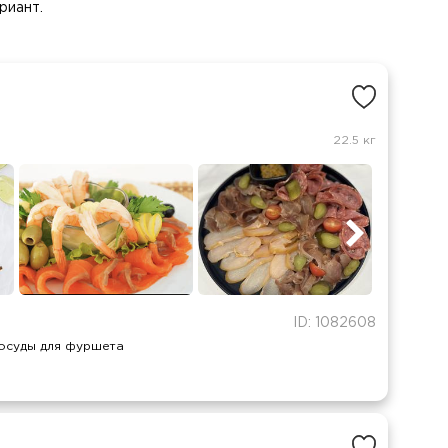
риант.
22.5 кг
ID: 1082608
осуды для фуршета