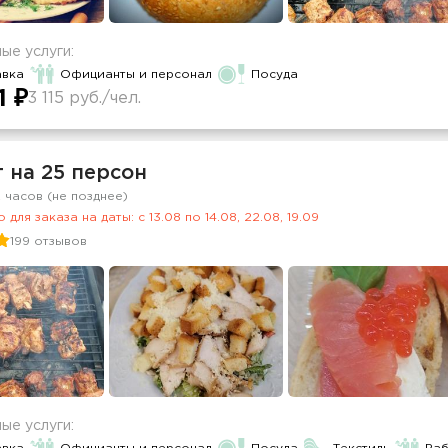
ые услуги:
авка
Официанты и персонал
Посуда
1 ₽
3 115 руб./чел.
 на 25 персон
2 часов (не позднее)
 для заказа на даты: c 13.08 по 14.08, 22.08, 19.09
199 отзывов
ые услуги: