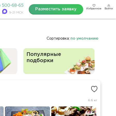
) 500-68-65
Разместить заявку
Избранное
Войти
9-21 МСК
Сортировка:
по умолчанию
Популярные
подборки
6.6 кг