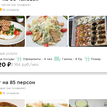
2 часов (не позднее)
18 отзывов
ые услуги:
да посуды
Официанты - 4 чел.
Газель - 8 Ед.
Повар
20 ₽
3 164 руб./чел.
 на 85 персон
 дня (не позднее)
18 отзывов