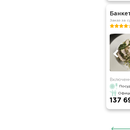
Банке
Заказ за с
Включенн
Посу
Офици
137 6