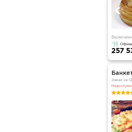
Включенн
Офици
257 5
Банке
Заказ за 1
Недоступно