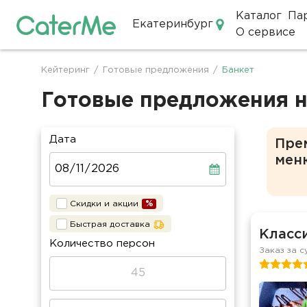
Каталог
Па
Екатеринбург
О сервисе
Кейтеринг в Екатеринбурге
Кейтеринг
/
Готовые предложения
/
Банкет
Строка
навигации
Готовые предложения н
Дата
Пре
мен
Скидки и акции
Быстрая доставка
Класси
Количество персон
Заказ за с