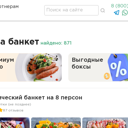
8 (800
ртнерам
а банкет
найдено: 871
миум
Выгодные
ю
боксы
ческий банкет на 8 персон
утки (не позднее)
87 отзывов