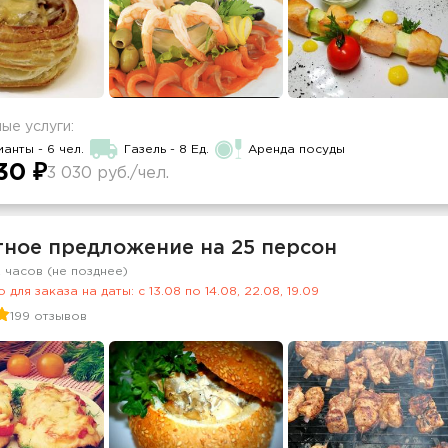
ые услуги:
анты - 6 чел.
Газель - 8 Ед.
Аренда посуды
30 ₽
3 030 руб./чел.
тное предложение на 25 персон
2 часов (не позднее)
 для заказа на даты: c 13.08 по 14.08, 22.08, 19.09
199 отзывов