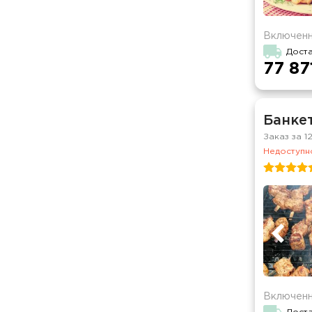
Включенн
Дост
77 87
Банкет
Заказ за 1
Недоступно
Включенн