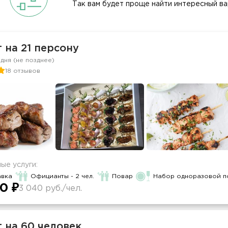
Так вам будет проще найти интересный ва
 на 21 персону
 дня (не позднее)
18 отзывов
ые услуги:
авка
Официанты - 2 чел.
Повар
Набор одноразовой п
0 ₽
3 040 руб./чел.
 на 60 человек