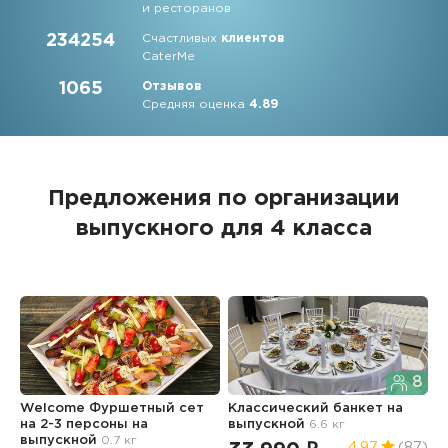
и ресторанов
234254
Счастливых
клиентов
CaterMe
1065
Отзывов
Средняя оценка
4.89
Предложения по организации
выпускного для 4 класса
8
Welcome Фуршетный сет
Классический банкет
на
Ф
на 2-3 персоны
на
выпускной
6.6 кг
з
выпускной
0.7 кг
3
4.97
(87)