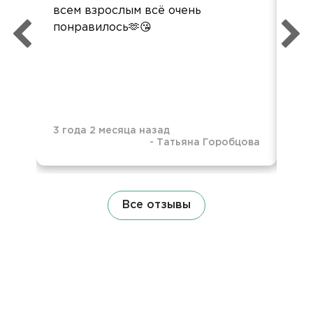
всем взрослым всё очень
бо
понравилось🫶😘
Ес
ме
раз
3 года 2 месяца назад
-
Татьяна Горобцова
4 г
Все отзывы