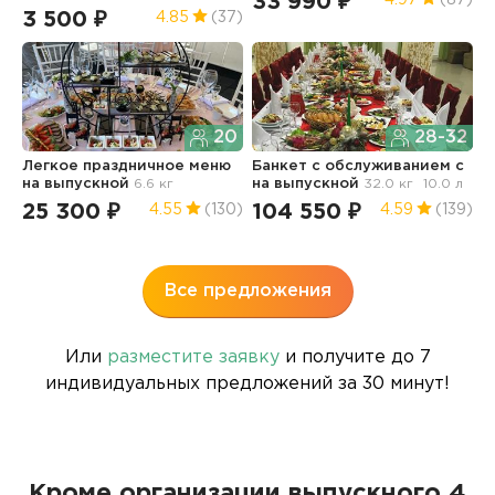
33 990 ₽
3 500 ₽
1
4.85
(37)
20
28-32
Легкое праздничное меню
Банкет с обслуживанием с
на выпускной
6.6 кг
на выпускной
32.0 кг
10.0 л
Ф
и
25 300 ₽
104 550 ₽
4.55
(130)
4.59
(139)
в
1
Все предложения
Или
разместите заявку
и получите до 7
индивидуальных предложений за 30 минут!
Кроме организации выпускного 4