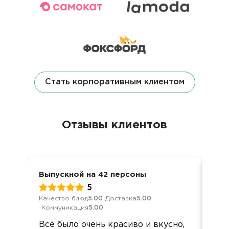
Стать корпоративным клиентом
Отзывы клиентов
Выпускной на 42 персоны
Вып
5
Качество блюд
5.00
Доставка
5.00
Обс
Коммуникация
5.00
Дос
Всё было очень красиво и вкусно,
Все