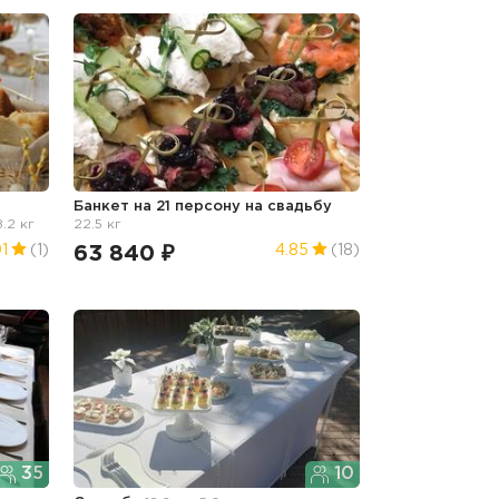
Банкет на 21 персону
на свадьбу
.2 кг
22.5 кг
63 840 ₽
01
(1)
4.85
(18)
35
10