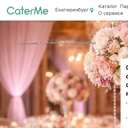
Каталог
Па
Екатеринбург
О сервисе
Кейтеринг в Екатеринбурге
Кейтеринг
/
Организация мероприятий
Строка
навигации