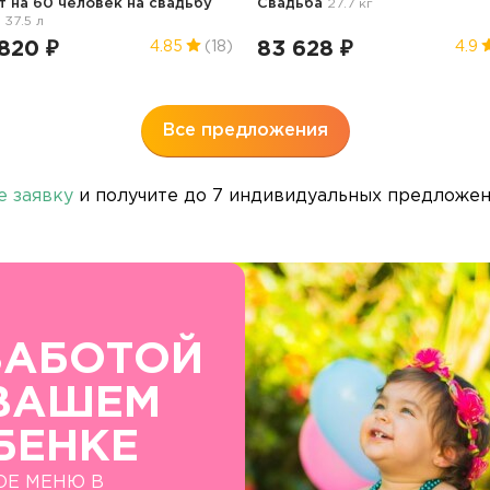
т на 60 человек
на свадьбу
Свадьба
27.7 кг
37.5 л
820 ₽
83 628 ₽
4.85
(18)
4.9
Все предложения
е заявку
и получите до 7 индивидуальных предложени
ЗАБОТОЙ
ВАШЕМ
БЕНКЕ
ОЕ МЕНЮ В