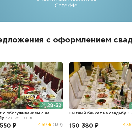
CaterMe
едложения с оформлением свад
28-32
т с обслуживанием с
на
Сытный банкет
на свадьбу
35
бу
32.0 кг
10.0 л
 550 ₽
150 380 ₽
4.59
(139)
4.36