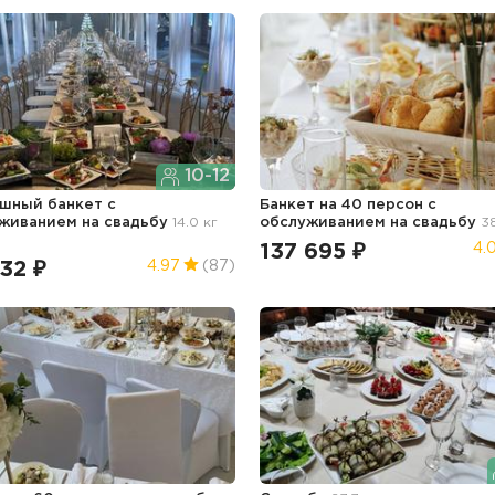
10-12
шный банкет с
Банкет на 40 персон с
уживанием
на свадьбу
14.0 кг
обслуживанием
на свадьбу
38
137 695 ₽
4.
32 ₽
4.97
(87)