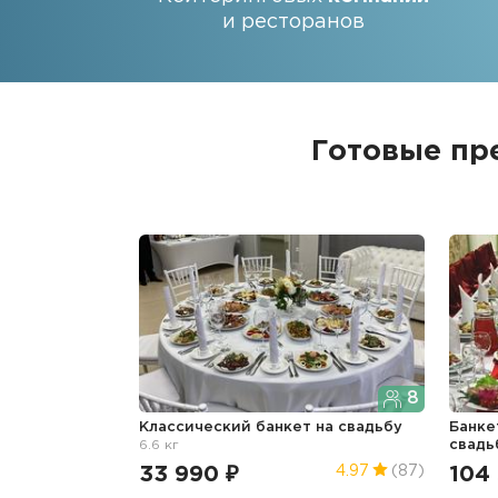
и ресторанов
Готовые пр
8
Классический банкет
на свадьбу
Банке
6.6 кг
свадь
33 990 ₽
104
4.97
(87)