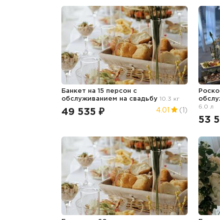
Банкет на 15 персон с
Роско
обслуживанием
на свадьбу
10.3 кг
обсл
6.0 л
49 535 ₽
4.01
(1)
53 5