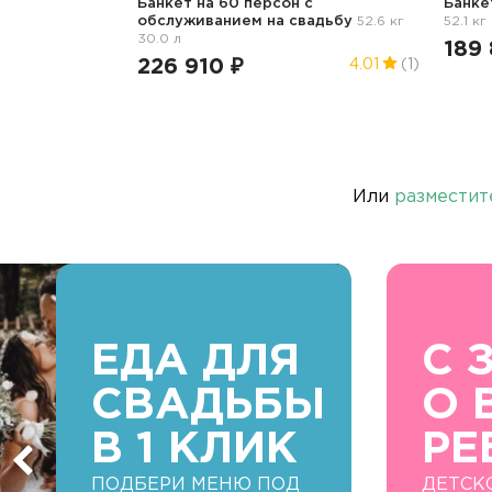
Банкет на 60 персон с
Банке
обслуживанием
на свадьбу
52.6 кг
52.1 кг
30.0 л
189 
226 910 ₽
4.01
(1)
Или
разместит
ЕДА ДЛЯ
С 
СВАДЬБЫ
О 
В 1 КЛИК
РЕ
ПОДБЕРИ МЕНЮ ПОД
ДЕТСК