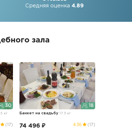
Средняя оценка
4.89
ебного зала
30
18
.5 кг
Банкет
на свадьбу
17.3 кг
74 496 ₽
(17)
4.36
(17)