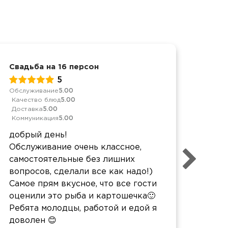
Свадьба на 16 персон
Свад
5
Обслуживание
5.00
Качес
Качество блюд
5.00
Дост
Доставка
5.00
Комм
Коммуникация
5.00
Все 
добрый день!
дост
Обслуживание очень классное,
серв
самостоятельные без лишних
приг
вопросов, сделали все как надо!)
каче
Самое прям вкусное, что все гости
смот
оценили это рыба и картошечка🙂
Ребята молодцы, работой и едой я
доволен 😊