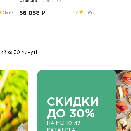
Свадьба
12.2 кг
5.0 л
56 058 ₽
(199)
4.9
(199)
й за 30 минут!
СКИДКИ
ДО 30%
НА МЕНЮ ИЗ
КАТАЛОГА