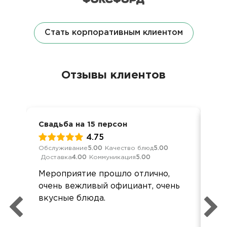
Стать корпоративным клиентом
Отзывы клиентов
Свадьба на 15 персон
Сва
4.75
Обслуживание
5.00
Качество блюд
5.00
Обс
Доставка
4.00
Коммуникация
5.00
Дос
Мероприятие прошло отлично,
Пр
очень вежливый официант, очень
Спа
вкусные блюда.
по
Бу