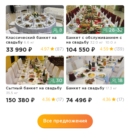
8
28-32
Классический банкет
на
Банкет с обслуживанием с
Б
свадьбу
6.6 кг
на свадьбу
32.0 кг
10.0 л
о
10
33 990 ₽
104 550 ₽
4.97
(87)
4.59
(139)
4
30
18
Сытный банкет
на свадьбу
Банкет
на свадьбу
17.3 кг
35.5 кг
Б
о
150 380 ₽
74 496 ₽
4.36
(17)
4.36
(17)
3
1
Все предложения