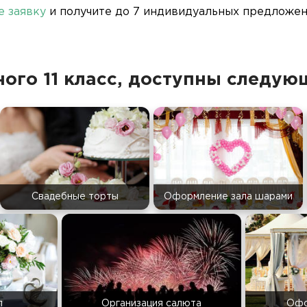
е заявку
и получите до 7 индивидуальных предложени
ного 11 класс, доступны следу
Свадебные торты
Оформление зала шарами
л
Организация салюта
Офо