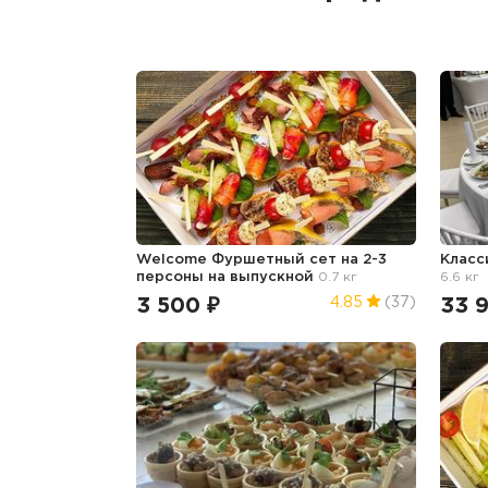
Welcome Фуршетный сет на 2-3
Класс
персоны
на выпускной
0.7 кг
6.6 кг
3 500 ₽
33 
4.85
(37)