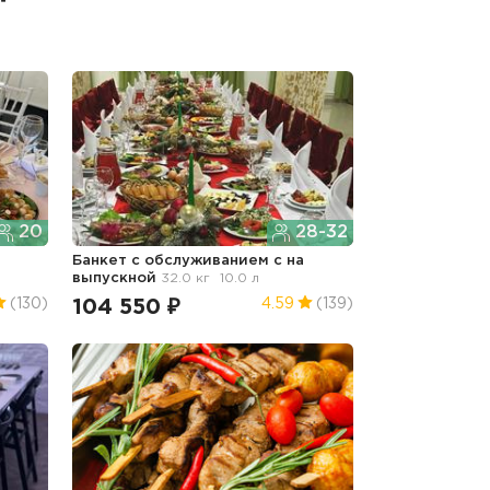
20
28-32
Банкет с обслуживанием с
на
выпускной
32.0 кг
10.0 л
104 550 ₽
(130)
4.59
(139)