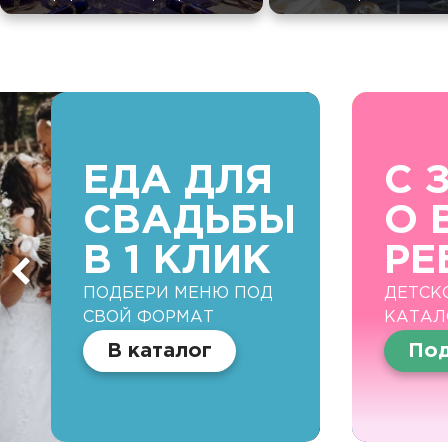
ЕДА ДЛЯ
С 
СВАДЬБЫ
О 
В 1 КЛИК
РЕ
ПОДБЕРИ МЕНЮ ПОД
ДЕТСК
СВОЙ ФОРМАТ
КАТАЛ
В каталог
Под