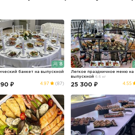
8
ический банкет
на выпускной
Легкое праздничное меню
на
выпускной
6.6 кг
990 ₽
25 300 ₽
4.97
(87)
4.55