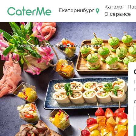
Каталог
Па
Екатеринбург
О сервисе
Кейтеринг в Екатеринбурге
Кейтеринг
/
Организация мероприятий
Строка
навигации