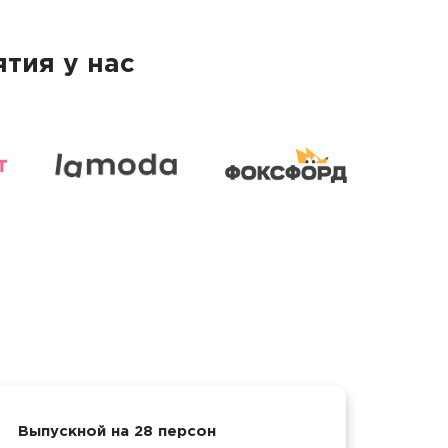
тия у нас
Выпускной на 28 персон
През