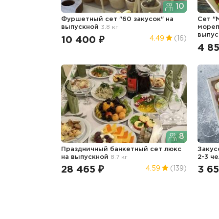
10
Фуршетный сет "60 закусок"
на
Сет "
выпускной
3.8 кг
мореп
выпус
10 400 ₽
4.49
(16)
4 8
8
Праздничный банкетный сет люкс
Закус
на выпускной
8.7 кг
2-3 ч
28 465 ₽
3 65
4.59
(139)