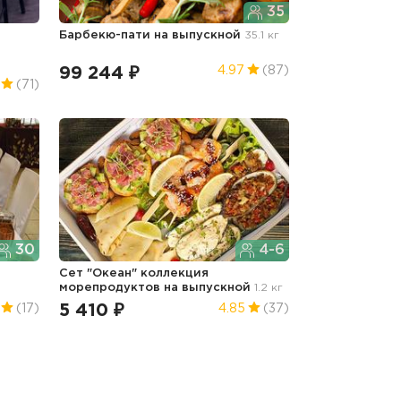
35
Барбекю-пати
на выпускной
35.1 кг
99 244 ₽
4.97
(87)
(71)
30
4-6
Сет "Океан" коллекция
морепродуктов
на выпускной
1.2 кг
5 410 ₽
(17)
4.85
(37)