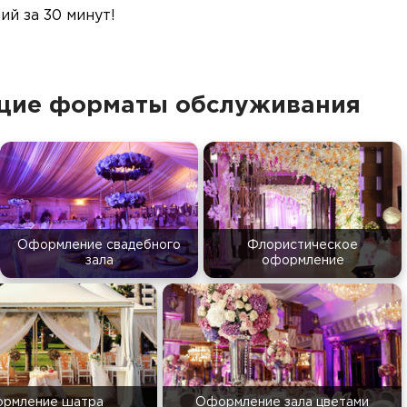
й за 30 минут!
ющие форматы обслуживания
Оформление свадебного
Флористическое
зала
оформление
рмление шатра
Оформление зала цветами