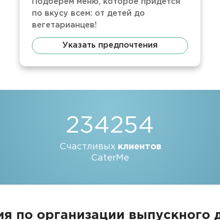
Подберем меню, которое придется
по вкусу всем: от детей до
вегетарианцев!
Указать предпочтения
234254
Счастливых
клиентов
CaterMe
я по организации выпускного дл