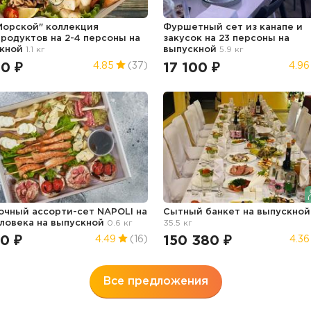
Морской" коллекция
Фуршетный сет из канапе и
родуктов на 2-4 персоны
на
закусок на 23 персоны
на
кной
1.1 кг
выпускной
5.9 кг
50 ₽
17 100 ₽
4.85
(37)
4.96
очный ассорти-сет NAPOLI на
Сытный банкет
на выпускной
еловека
на выпускной
0.6 кг
35.5 кг
0 ₽
150 380 ₽
4.49
(16)
4.36
Все предложения