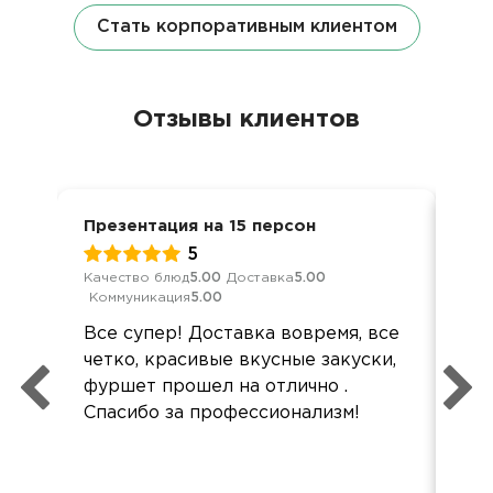
Стать корпоративным клиентом
Отзывы клиентов
Презентация на 15 персон
Ден
5
Качество блюд
5.00
Доставка
5.00
Кач
Коммуникация
5.00
Ком
Все супер! Доставка вовремя, все
Все
четко, красивые вкусные закуски,
Все
фуршет прошел на отлично .
акк
Спасибо за профессионализм!