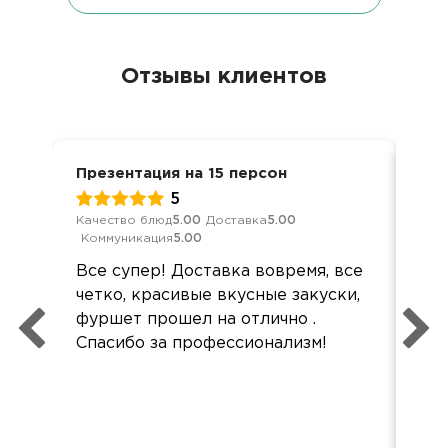
Отзывы клиентов
Презентация на 15 персон
Ден
5
Качество блюд
5.00
Доставка
5.00
Кач
Коммуникация
5.00
Ком
Все супер! Доставка вовремя, все
Все
четко, красивые вкусные закуски,
Все
фуршет прошел на отлично .
акк
Спасибо за профессионализм!