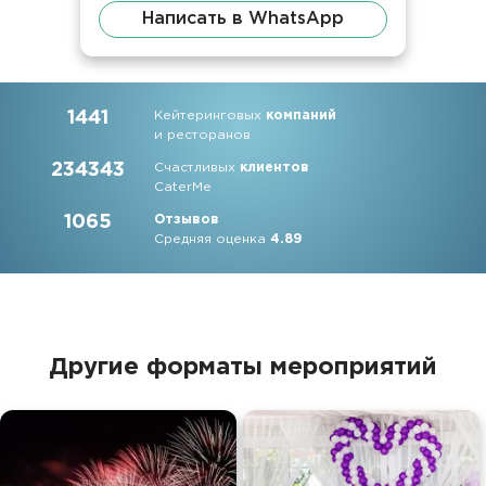
Написать в WhatsApp
1441
Кейтеринговых
компаний
и ресторанов
234343
Счастливых
клиентов
CaterMe
1065
Отзывов
Средняя оценка
4.89
Другие форматы мероприятий