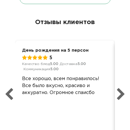
Отзывы клиентов
День рождения на 5 персон
Ден
5
Качество блюд
5.00
Доставка
5.00
Кач
Коммуникация
5.00
Ком
Все хорошо, всем понравилось!
Мя
Все было вкусно, красиво и
сыр
аккуратно. Огромное спаисбо
аб
кол
ко
пож