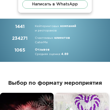
Написать в WhatsApp
1441
Кейтеринговых
компаний
и ресторанов
234271
Счастливых
клиентов
CaterMe
1065
Отзывов
Средняя оценка
4.89
Выбор по формату мероприятия