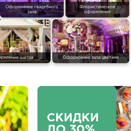
Оформление свадебного
Флористическое
зала
оформление
рмление шатра
Оформление зала цветами
СКИДКИ
ДО 30%