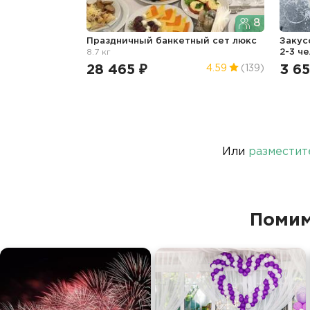
8
Праздничный банкетный сет люкс
Закус
8.7 кг
2-3 ч
28 465 ₽
3 65
4.59
(139)
Или
разместит
Помим