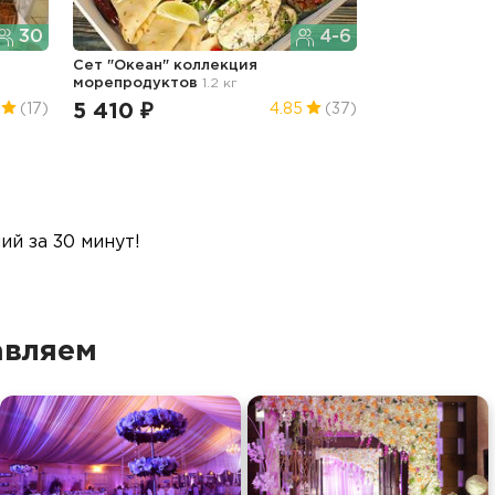
30
4-6
Сет "Океан" коллекция
морепродуктов
1.2 кг
5 410 ₽
(17)
4.85
(37)
й за 30 минут!
авляем