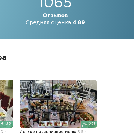
1065
Отзывов
Средняя оценка
4.89
ра
8-32
20
.0 кг
Легкое праздничное меню
6.6 кг