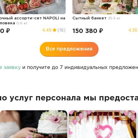
очный ассорти-сет NAPOLI на
Сытный банкет
35.5 кг
еловека
0.6 кг
0 ₽
150 380 ₽
4.49
(16)
4.36
Все предложения
е заявку
и получите до 7 индивидуальных предложени
о услуг персонала мы предост