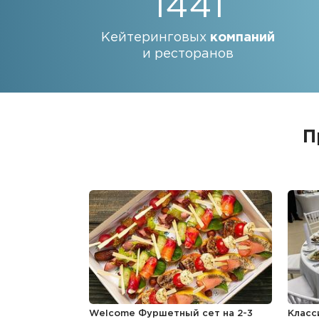
1441
Кейтеринговых
компаний
и ресторанов
П
Welcome Фуршетный сет на 2-3
Класс