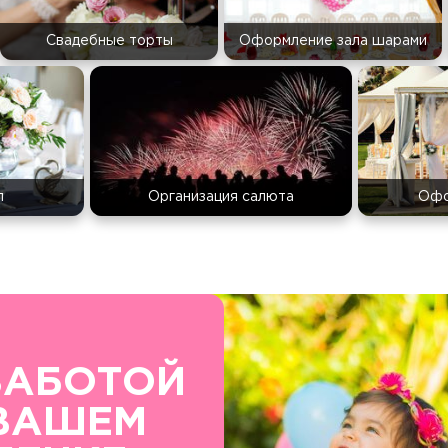
Свадебные торты
Оформление зала шарами
л
Организация салюта
Офо
ЗАБОТОЙ
ВАШЕМ