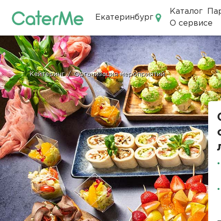
Каталог
Па
Екатеринбург
О сервисе
Кейтеринг в Екатеринбурге
Кейтеринг
/
Организация мероприятий
Строка
навигации