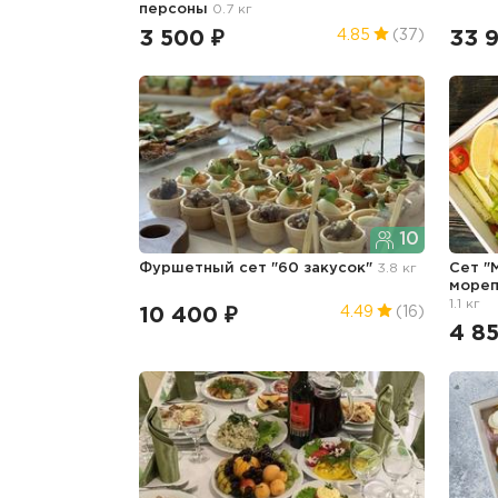
персоны
0.7 кг
3 500 ₽
33 
4.85
(37)
10
Фуршетный сет "60 закусок"
3.8 кг
Сет "
мореп
1.1 кг
10 400 ₽
4.49
(16)
4 8