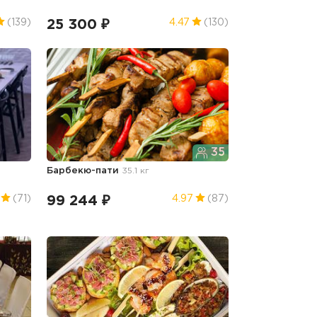
25 300 ₽
(139)
4.47
(130)
35
Барбекю-пати
35.1 кг
99 244 ₽
(71)
4.97
(87)