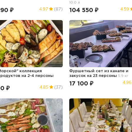
10.0 л
990 ₽
104 550 ₽
4.97
(87)
4.59
Морской" коллекция
Фуршетный сет из канапе и
родуктов на 2-4 персоны
закусок на 23 персоны
5.9 кг
17 100 ₽
4.96
50 ₽
4.85
(37)