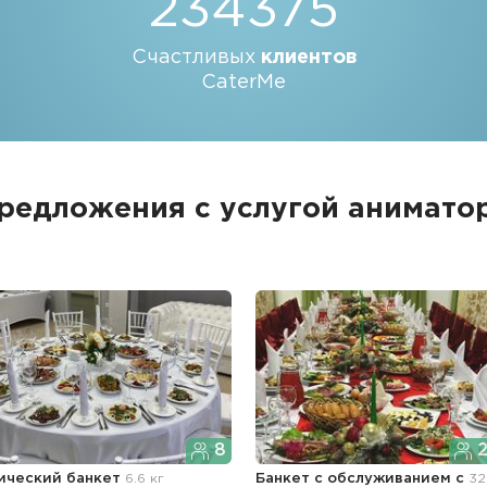
234375
Счастливых
клиентов
CaterMe
редложения с услугой анимато
8
2
ический банкет
6.6 кг
Банкет с обслуживанием с
32