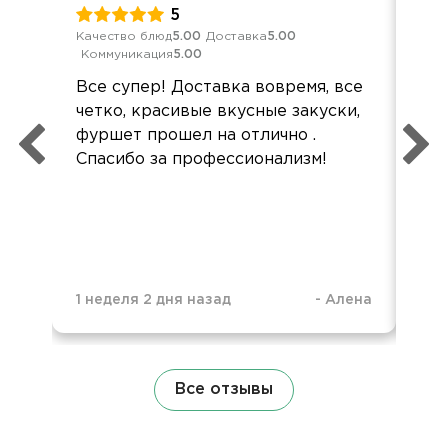
5
Качество блюд
5.00
Доставка
5.00
Кач
Коммуникация
5.00
Ком
Все супер! Доставка вовремя, все
Все
четко, красивые вкусные закуски,
Все
фуршет прошел на отлично .
акк
Спасибо за профессионализм!
1 неделя 2 дня назад
-
Алена
1 н
Все отзывы