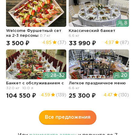
8
Welcome Фуршетный сет
Классический банкет
Ф
на 2-3 персоны
0.7 кг
6.6 кг
з
3 500 ₽
33 990 ₽
1
4.85
(37)
4.97
(87)
28-32
20
Банкет с обслуживанием с
Легкое праздничное меню
32.0 кг
10.0 л
6.6 кг
Ф
и
104 550 ₽
25 300 ₽
4.59
(139)
4.47
(130)
5.
1
Все предложения